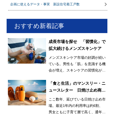
企画に使えるデータ・事実 新設住宅着工戸数
おすすめ新着記事
成長市場を探せ 「習慣化」で
拡大続けるメンズスキンケア
メンズスキンケア市場の好調が続い
ている。男性も「肌」を意識する機
会が増え、スキンケアの習慣化が始
まっているとみられる。
「食と生活」のマンスリー・ニ
ュースレター 日焼け止め商品
の利用率が3割増！ 日常的かつ
ここ数年、延びている日焼け止め市
早期化・長期化する日焼け止め
場。最近1年内の利用率は約6割、
市場
男女ともに子育て層で高く、通年利