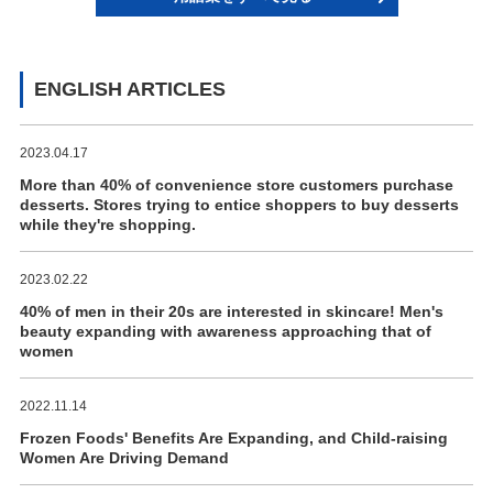
ENGLISH ARTICLES
2023.04.17
More than 40% of convenience store customers purchase
desserts. Stores trying to entice shoppers to buy desserts
while they're shopping.
2023.02.22
40% of men in their 20s are interested in skincare! Men's
beauty expanding with awareness approaching that of
women
2022.11.14
Frozen Foods' Benefits Are Expanding, and Child-raising
Women Are Driving Demand