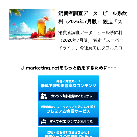
用と使用範囲の拡大が市場拡大のひ
とつの要因となっている。
消費者調査データ ビール系飲
料（2026年7月版） 独走「スー
パードライ」、今後意向はダブ
消費者調査データ ビール系飲料
ルスコアに
（2026年7月版） 独走「スーパー
ドライ」、今後意向はダブルスコア
に