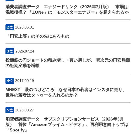
消費者調査データ エナジードリンク（2026年7月版） 市場は
混戦模様？ 「ZONe」は「モンスターエナジー」を超えられるか
2位
2026.06.01
「円安上等」のその先にあるもの
3位
2026.07.24
投機筋の円ショートの積み増し・買い戻しが、 異次元の円安局面
の短期変動を増幅
4位
2017.09.19
MNEXT 眼のつけどころ なぜ日本の若者はインスタに走り、
世界の若者はタトゥーを入れるのか？
5位
2026.03.27
消費者調査データ サブスクリプションサービス（2026年3月
版） 首位「Amazonプライム・ビデオ」、再利用意向トップは
「Spotify」