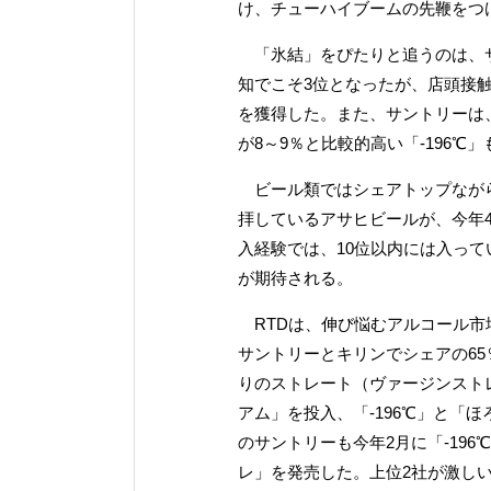
け、チューハイブームの先鞭をつ
「氷結」をぴたりと追うのは、サ
知でこそ3位となったが、店頭接
を獲得した。また、サントリーは
が8～9％と比較的高い「-196℃
ビール類ではシェアトップながら
拝しているアサヒビールが、今年
入経験では、10位以内には入っ
が期待される。
RTDは、伸び悩むアルコール市
サントリーとキリンでシェアの6
りのストレート（ヴァージンスト
アム」を投入、「-196℃」と「
のサントリーも今年2月に「-196
レ」を発売した。上位2社が激し