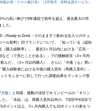
純集計表・クロス集計表）（ZIP形式・有料会員サービス）
109％の高い伸びで8年連続で前年を超え、過去最大の市
ました。
eady to Drink：そのまますぐ飲める缶入りのチュ
コール飲料）20ブランドについて、「知っている（認知
る（購入経験率）」、最近3ヶ月以内における「広告・
頭など（で見たことがある）」での接触状況（3ヶ月内
て飲んだ」（3ヶ月以内購入）、さらに「今後（も）買い
「購入経験者における今後の購入意向（再購入意向）」
ネットモニターに対して行った調査結果をランキング形
年7月版）
と同様、複数の項目でキリンビールの「キリン
した。「氷結」は、再購入意向以外の、7項目中6項目で
5ポイント以上、3ヶ月内購入でも10ポイントの差をつ