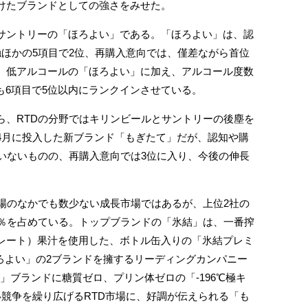
けたブランドとしての強さをみせた。
ントリーの「ほろよい」である。「ほろよい」は、認
触ほかの5項目で2位、再購入意向では、僅差ながら首位
、低アルコールの「ほろよい」に加え、アルコール度数
」も6項目で5位以内にランクインさせている。
、RTDの分野ではキリンビールとサントリーの後塵を
4月に投入した新ブランド「もぎたて」だが、認知や購
ていないものの、再購入意向では3位に入り、今後の伸長
場のなかでも数少ない成長市場ではあるが、上位2社の
5％を占めている。トップブランドの「氷結」は、一番搾
レート）果汁を使用した、ボトル缶入りの「氷結プレミ
ほろよい」の2ブランドを擁するリーディングカンパニー
℃」ブランドに糖質ゼロ、プリン体ゼロの「-196℃極キ
い競争を繰り広げるRTD市場に、好調が伝えられる「も