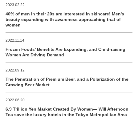
2023.02.22
40% of men in their 20s are interested in skincare! Men's
beauty expanding with awareness approaching that of
women
2022.11.14
Frozen Foods' Benefits Are Expanding, and Child-raising
Women Are Driving Demand
2022.09.12
The Penetration of Premium Beer, and a Polarization of the
Growing Beer Market
2022.06.20
6.9 Trillion Yen Market Created By Women― Will Afternoon
Tea save the luxury hotels in the Tokyo Metropolitan Area