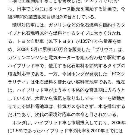
工場で生産開始することを発表した。アメリカで7月か
ら、日本でも秋には各々リース販売を開始する計画で、今
後3年間の製造販売目標は200台としている。
環境対応車には、ガソリンなどの化石燃料を節約するタ
イプと化石燃料以外を燃料とするタイプに大きく分かれ
る。トヨタ自動車（以下トヨタ）が1997年から量産を始
め、2008年5月に累積100万台を販売した「プリウス」は、
ガソリンエンジンと電気モーターを組み合わせて駆動する
ハイブリッド車で、使用する化石燃料を節約するタイプの
環境対応車である。一方、今回ホンダが発表した「FCXク
ラリティ」は化石燃料を使わない燃料電池車である。現在
は、ハイブリッド車がようやく本格的な普及期に入ろうと
しているが、水素から電気を取り出してモーターを駆動さ
せて走る燃料電池車は、排気ガスを出さず、水を排出する
だけであり、次代の環境対応車の本命と目されている。
ホンダは、ハイブリッド車も市場投入しており、2006年
に1.5％であったハイブリッド車の比率を2010年までには