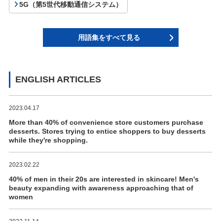
5G（第5世代移動通信システム）
用語集をすべて見る
ENGLISH ARTICLES
2023.04.17
More than 40% of convenience store customers purchase
desserts. Stores trying to entice shoppers to buy desserts
while they're shopping.
2023.02.22
40% of men in their 20s are interested in skincare! Men's
beauty expanding with awareness approaching that of
women