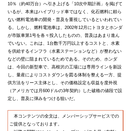
10％（約40万台）へ引き上げる「10次中期計画」を掲げて
いるが、本来はハイブリッド車ではなく、化石燃料に頼ら
ない燃料電池車の開発・普及を重視しているといわれてい
る。しかし、燃料電池車は、2002年12月にトヨタとホンダ
が市販車第1号を各々投入したものの、普及はあまり進ん
でいない。これは、1台数千万円以上するコストと、水素
を供給するインフラ（水素ステーションなど）が整わない
などの壁に阻まれているためである。そのため、ホンダ
は、今回の新型車で、高根沢の工場には専用ラインを新設
し、量産によりコストダウンを図る体制を整える一方、提
供方法をリース主体とし、その価格設定も収益を度外視
（アメリカでは月600ドルの3年契約）した破格の値段で設
定し、普及に弾みをつける狙いだ。
本コンテンツの全文は、メンバーシップサービスでの
ご提供となっております。