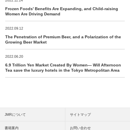
2022.11.14
Frozen Foods' Benefits Are Expanding, and Child-raising
Women Are Driving Demand
2022.09.12
The Penetration of Premium Beer, and a Polarization of the
Growing Beer Market
2022.06.20
6.9 Trillion Yen Market Created By Women― Will Afternoon
Tea save the luxury hotels in the Tokyo Metropolitan Area
JMRについて
サイトマップ
書籍案内
お問い合わせ