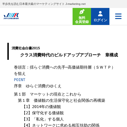
半歩先を読む日本最大級のマーケティングサイト J-marketing.net
無料
ログイン
会員登録
消費社会白書2015
クラス消費時代のビルドアップアプローチ 章構成
巻頭言：
揺らぐ消費への先手─高価値期待層（ＳＷＴＰ）
を狙え
POINT
序章 ゆらぐ消費のゆくえ
第１部 マーケットの現在とこれから
第１章 価値観の生活保守化と社会関係の再構築
【1】2014年の価値観
【2】保守化する価値観
【3】「私化」する個人
【4】ネットワークに求める相互扶助の関係