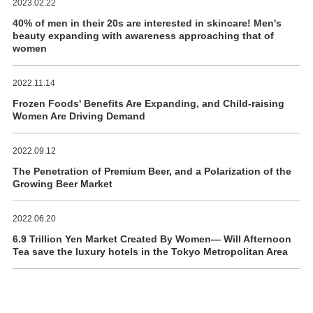
2023.02.22
40% of men in their 20s are interested in skincare! Men's
beauty expanding with awareness approaching that of
women
2022.11.14
Frozen Foods' Benefits Are Expanding, and Child-raising
Women Are Driving Demand
2022.09.12
The Penetration of Premium Beer, and a Polarization of the
Growing Beer Market
2022.06.20
6.9 Trillion Yen Market Created By Women― Will Afternoon
Tea save the luxury hotels in the Tokyo Metropolitan Area