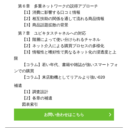
第６章 多重ネットワークの説得アプローチ
【1】消費に影響する口コミ情報
【2】相互扶助の関係を通して流れる商品情報
【3】商品話題拡散の背景
第７章 ユビキタスチャネルへの対応
【1】階層によって使い分けられるチャネル
【2】ネット介入による購買プロセスの多様化
【3】情報性と嗜好性で異なるネット化の浸透度と上
限
【コラム】若い年代、書籍や雑誌が強いスマートフォ
ンでの購買
【コラム】来店動機としてリアルより強いO2O
補遺
【1】調査設計
【2】各章の補遺
図表索引
お問い合わせはこちら