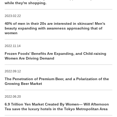
while they're shopping.
2023.02.22
40% of men in their 20s are interested in skincare! Men's
beauty expanding with awareness approaching that of
women
2022.11.14
Frozen Foods' Benefits Are Expanding, and Child-raising
Women Are Driving Demand
2022.09.12
The Penetration of Premium Beer, and a Polarization of the
Growing Beer Market
2022.06.20
6.9 Trillion Yen Market Created By Women― Will Afternoon
Tea save the luxury hotels in the Tokyo Metropolitan Area