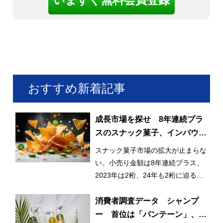
おすすめ新着記事
成長市場を探せ 8年連続プラ
スのスナック菓子、インバウン
ドも貢献
スナック菓子市場の拡大が止まらな
い。小売り金額は8年連続プラス、
2023年は2桁、24年も2桁に迫る成
長で、6,000億円も射程圏内だ。
消費者調査データ シャンプ
ー 首位は「パンテーン」、迫