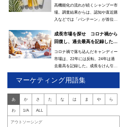
る「ラックス」、再購入意向に
高機能化の流れが続くシャンプー市
は高機能ブランド並ぶ
場。調査結果からは、認知や直近購
入などでは「パンテーン」が首位を
獲得したが、再購入意向では個性的
なブランドが上位に並んだ。
成長市場を探せ コロナ禍から
回復し、過去最高を記録したキ
ャンディー
コロナ禍で落ち込んだキャンディー
市場は、22年には反転、24年は過
去最高を記録した。成長をけん引し
ているのはグミキャンディーとみら
マーケティング用語集
れている。
あ
か
さ
た
な
は
ま
や
ら
わ
1/A
ALL
アウトソーシング