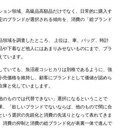
ョン領域、高級品高額品だけでなく、日常的に購入す
定のブランドが選択される傾向を、消費の「総ブランド
領域を調査したところ、 上位は、車、バッグ、時計
品や下着など他人にはあまりみせないものにまで、ブラ
えています。
ていても、魚沼産コシヒカリは別格であるように、強
小売価格を維持し、顧客にブランドとして価値が認めら
在庫と化していまします。
のものでは代替できない」選択になるということで
果、「欲しいブランドでないならば、他のもので間に合
という選択の先鋭化と消費の先送りとなって表れてきま
、消費の抑制と消費の総ブランド化が表裏一体で進んで