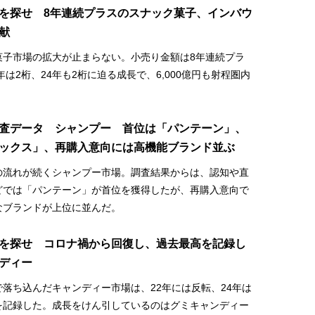
を探せ 8年連続プラスのスナック菓子、インバウ
献
菓子市場の拡大が止まらない。小売り金額は8年連続プラ
3年は2桁、24年も2桁に迫る成長で、6,000億円も射程圏内
査データ シャンプー 首位は「パンテーン」、
ックス」、再購入意向には高機能ブランド並ぶ
の流れが続くシャンプー市場。調査結果からは、認知や直
どでは「パンテーン」が首位を獲得したが、再購入意向で
なブランドが上位に並んだ。
を探せ コロナ禍から回復し、過去最高を記録し
ディー
落ち込んだキャンディー市場は、22年には反転、24年は
を記録した。成長をけん引しているのはグミキャンディー