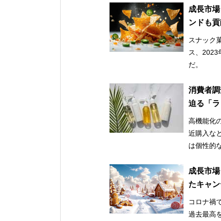
成長市場
ンドも貢
スナック
ス、202
だ。
消費者調
迫る「ラ
高機能化
近購入な
は個性的
成長市場
たキャン
コロナ禍で
過去最高