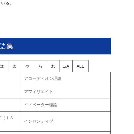
ている。
語集
は
ま
や
ら
わ
1/A
ALL
アコーディオン理論
アフィリエイト
イノベーター理論
グ（ＩＳ
インセンティブ