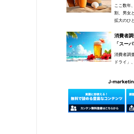
け止め市
ここ数年
割、男女
拡大のひ
消費者調
「スーパ
消費者調査
ドライ」