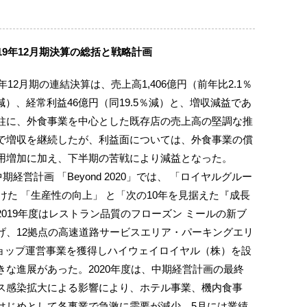
19年12月期決算の総括と戦略計画
12月期の連結決算は、売上高1,406億円（前年比2.1％
％減）、経常利益46億円（同19.5％減）と、増収減益であ
柱に、外食事業を中心とした既存店の売上高の堅調な推
で増収を継続したが、利益面については、外食事業の償
用増加に加え、下半期の苦戦により減益となった。
期経営計画 「Beyond 2020」では、 「ロイヤルグルー
けた 「生産性の向上」 と「次の10年を見据えた『成長
019年度はレストラン品質のフローズン ミールの新ブ
げ、12拠点の高速道路サービスエリア・パーキングエリ
ショップ運営事業を獲得しハイウェイロイヤル（株）を設
な進展があった。2020年度は、中期経営計画の最終
ス感染拡大による影響により、ホテル事業、機内食事
はじめとして各事業で急激に需要が減少。5月には業績