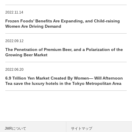
2022.11.14
Frozen Foods' Benefits Are Expanding, and Child-raising
Women Are Driving Demand
2022.09.12
The Penetration of Premium Beer, and a Polarization of the
Growing Beer Market
2022.06.20
6.9 Trillion Yen Market Created By Women― Will Afternoon
Tea save the luxury hotels in the Tokyo Metropolitan Area
JMRについて
サイトマップ