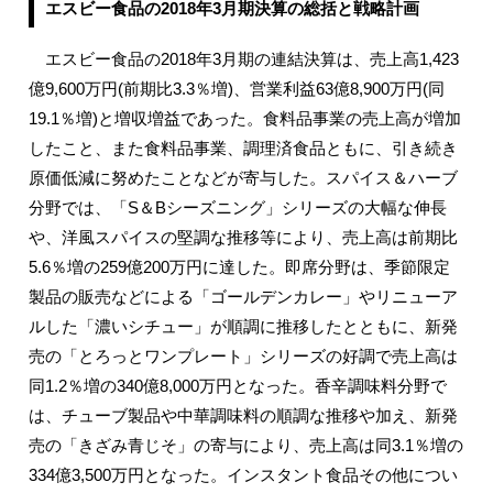
エスビー食品の2018年3月期決算の総括と戦略計画
エスビー食品の2018年3月期の連結決算は、売上高1,423
億9,600万円(前期比3.3％増)、営業利益63億8,900万円(同
19.1％増)と増収増益であった。食料品事業の売上高が増加
したこと、また食料品事業、調理済食品ともに、引き続き
原価低減に努めたことなどが寄与した。スパイス＆ハーブ
分野では、「S＆Bシーズニング」シリーズの大幅な伸長
や、洋風スパイスの堅調な推移等により、売上高は前期比
5.6％増の259億200万円に達した。即席分野は、季節限定
製品の販売などによる「ゴールデンカレー」やリニューア
ルした「濃いシチュー」が順調に推移したとともに、新発
売の「とろっとワンプレート」シリーズの好調で売上高は
同1.2％増の340億8,000万円となった。香辛調味料分野で
は、チューブ製品や中華調味料の順調な推移や加え、新発
売の「きざみ青じそ」の寄与により、売上高は同3.1％増の
334億3,500万円となった。インスタント食品その他につい