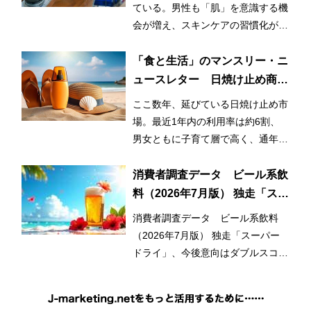
ている。男性も「肌」を意識する機
会が増え、スキンケアの習慣化が始
まっているとみられる。
「食と生活」のマンスリー・ニ
ュースレター 日焼け止め商品
の利用率が3割増！ 日常的かつ
ここ数年、延びている日焼け止め市
早期化・長期化する日焼け止め
場。最近1年内の利用率は約6割、
市場
男女ともに子育て層で高く、通年利
用と使用範囲の拡大が市場拡大のひ
とつの要因となっている。
消費者調査データ ビール系飲
料（2026年7月版） 独走「スー
パードライ」、今後意向はダブ
消費者調査データ ビール系飲料
ルスコアに
（2026年7月版） 独走「スーパー
ドライ」、今後意向はダブルスコア
に