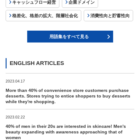
キャッシュフロー経営
企業ドメイン
格差化、格差の拡大、階層社会化
消費性向と貯蓄性向
用語集をすべて見る
ENGLISH ARTICLES
2023.04.17
More than 40% of convenience store customers purchase
desserts. Stores trying to entice shoppers to buy desserts
while they're shopping.
2023.02.22
40% of men in their 20s are interested in skincare! Men's
beauty expanding with awareness approaching that of
women