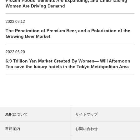
Frozen Foods' Benefits Are Expanding, and Child-raising
Women Are Driving Demand
2022.09.12
The Penetration of Premium Beer, and a Polarization of the
Growing Beer Market
2022.06.20
6.9 Trillion Yen Market Created By Women― Will Afternoon
Tea save the luxury hotels in the Tokyo Metropolitan Area
JMRについて
サイトマップ
書籍案内
お問い合わせ