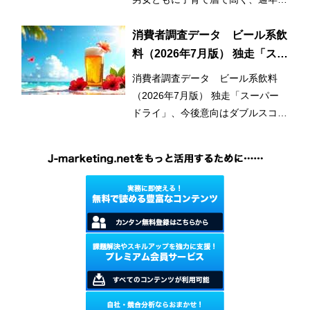
用と使用範囲の拡大が市場拡大のひ
とつの要因となっている。
消費者調査データ ビール系飲
料（2026年7月版） 独走「スー
パードライ」、今後意向はダブ
消費者調査データ ビール系飲料
ルスコアに
（2026年7月版） 独走「スーパー
ドライ」、今後意向はダブルスコア
に