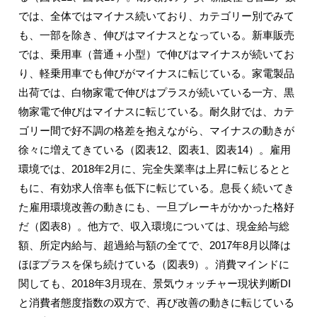
では、全体ではマイナス続いており、カテゴリー別でみて
も、一部を除き、伸びはマイナスとなっている。新車販売
では、乗用車（普通＋小型）で伸びはマイナスが続いてお
り、軽乗用車でも伸びがマイナスに転じている。家電製品
出荷では、白物家電で伸びはプラスが続いている一方、黒
物家電で伸びはマイナスに転じている。耐久財では、カテ
ゴリー間で好不調の格差を抱えながら、マイナスの動きが
徐々に増えてきている（図表12、図表1、図表14）。雇用
環境では、2018年2月に、完全失業率は上昇に転じるとと
もに、有効求人倍率も低下に転じている。息長く続いてき
た雇用環境改善の動きにも、一旦ブレーキがかかった格好
だ（図表8）。他方で、収入環境については、現金給与総
額、所定内給与、超過給与額の全てで、2017年8月以降は
ほぼプラスを保ち続けている（図表9）。消費マインドに
関しても、2018年3月現在、景気ウォッチャー現状判断DI
と消費者態度指数の双方で、再び改善の動きに転じている