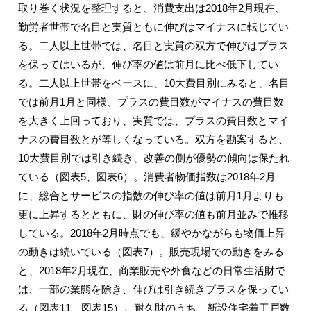
取り巻く状況を整理すると、消費支出は2018年2月現在、
勤労者世帯で名目と実質ともに伸びはマイナスに転じてい
る。二人以上世帯では、名目と実質の双方で伸びはプラス
を保ってはいるが、伸び率の値は前月に比べ低下してい
る。二人以上世帯をベースに、10大費目別にみると、名目
では前月1月と同様、プラスの費目数がマイナスの費目数
を大きく上回っており、実質では、プラスの費目数とマイ
ナスの費目数とが等しくなっている。双方を勘案すると、
10大費目別では引き続き、改善の側が優勢の傾向は保たれ
ている（図表5、図表6）。消費者物価指数は2018年2月
に、総合とサービスの指数の伸び率の値は前月1月よりも
更に上昇するとともに、財の伸び率の値も前月並みで推移
している。2018年2月時点でも、緩やかながらも物価上昇
の動きは続いている（図表7）。販売現場での動きをみる
と、2018年2月現在、商業販売や外食などの日常生活財で
は、一部の業態を除き、伸びは引き続きプラスを保ってい
る（図表11、図表15）。耐久財のうち、新設住宅着工戸数