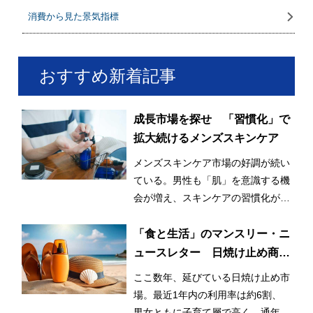
消費から見た景気指標
おすすめ新着記事
成長市場を探せ 「習慣化」で
拡大続けるメンズスキンケア
メンズスキンケア市場の好調が続い
ている。男性も「肌」を意識する機
会が増え、スキンケアの習慣化が始
まっているとみられる。
「食と生活」のマンスリー・ニ
ュースレター 日焼け止め商品
の利用率が3割増！ 日常的かつ
ここ数年、延びている日焼け止め市
早期化・長期化する日焼け止め
場。最近1年内の利用率は約6割、
市場
男女ともに子育て層で高く、通年利