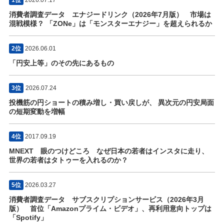
1位
2026.07.17
消費者調査データ エナジードリンク（2026年7月版） 市場は
混戦模様？ 「ZONe」は「モンスターエナジー」を超えられるか
2位
2026.06.01
「円安上等」のその先にあるもの
3位
2026.07.24
投機筋の円ショートの積み増し・買い戻しが、 異次元の円安局面
の短期変動を増幅
4位
2017.09.19
MNEXT 眼のつけどころ なぜ日本の若者はインスタに走り、
世界の若者はタトゥーを入れるのか？
5位
2026.03.27
消費者調査データ サブスクリプションサービス（2026年3月
版） 首位「Amazonプライム・ビデオ」、再利用意向トップは
「Spotify」