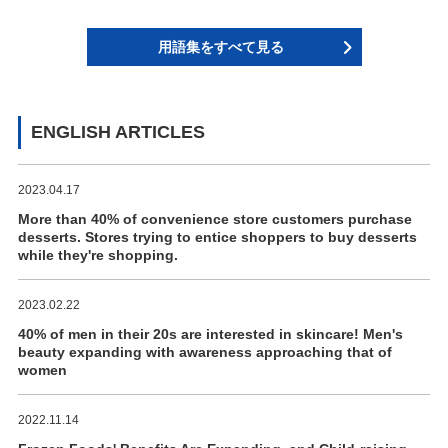
用語集をすべて見る
ENGLISH ARTICLES
2023.04.17
More than 40% of convenience store customers purchase
desserts. Stores trying to entice shoppers to buy desserts
while they're shopping.
2023.02.22
40% of men in their 20s are interested in skincare! Men's
beauty expanding with awareness approaching that of
women
2022.11.14