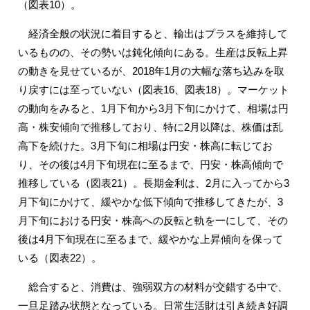
（図表10）。
経済全般の状況に着目すると、輸出はプラスを維持して
いるものの、その勢いは鈍化傾向にある。生産は反転上昇
の動きを見せているが、2018年1月の大幅な落ち込みを取
り戻すには至っていない（図表16、図表18）。マーケット
の動向をみると、1月下旬から3月下旬にかけて、相場は円
高・株安傾向で推移しており、特に2月以降は、株価は乱
高下を続けた。3月下旬に相場は円安・株高に転じてお
り、その後は4月下旬現在に至るまで、円安・株高傾向で
推移している（図表21）。長期金利は、2月に入ってから3
月下旬にかけて、緩やかな低下傾向で推移してきたが、3
月下旬における円安・株高への反転と軌を一にして、その
後は4月下旬現在に至るまで、緩やかな上昇傾向を保って
いる（図表22）。
総合すると、消費は、強弱双方の材料が交錯する中で、
一旦足踏み状態となっている。日常生活財は引き続き好調