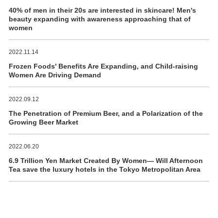
40% of men in their 20s are interested in skincare! Men's
beauty expanding with awareness approaching that of
women
2022.11.14
Frozen Foods' Benefits Are Expanding, and Child-raising
Women Are Driving Demand
2022.09.12
The Penetration of Premium Beer, and a Polarization of the
Growing Beer Market
2022.06.20
6.9 Trillion Yen Market Created By Women― Will Afternoon
Tea save the luxury hotels in the Tokyo Metropolitan Area