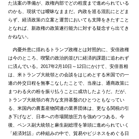
た法案の準備が、政権内部でどの程度まで進められている
のかも、現状では曖昧なままだ。内政を巡る混乱にとどま
らず、経済政策の立案と運営においても支障をきたすこと
となれば、新政権の政策遂行能力に対する疑念すら出てき
かねない。
内憂外患に揺れるトランプ政権とは対照的に、安倍政権
は今のところ、喫緊の政治的並びに経済的課題に追われず
に済んでいる。2017年2月10日～12日にかけて、安倍首相
は、米トランプ大統領との会談をはじめとする米国での一
連の外交日程を無事こなしたことで、当座は、通商政策に
まつわる火の粉を振り払うことに成功したようだ。だが、
トランプ大統領の有力な支持基盤のひとつともなってい
る、米国内の農畜産物関連の業界団体は、更なる関税の引
き下げなど、日本への市場開放圧力を強めつつある。今
後、ペンス副大統領と麻生副総理を筆頭に進められていく
「経済対話」の枠組みの中で、貿易やビジネスをめぐる日