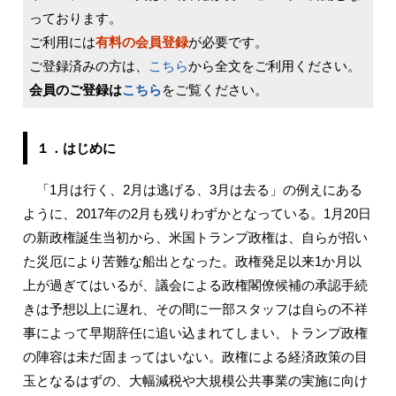
っております。
ご利用には
有料の会員登録
が必要です。
ご登録済みの方は、
こちら
から全文をご利用ください。
会員のご登録は
こちら
をご覧ください。
１．はじめに
「1月は行く、2月は逃げる、3月は去る」の例えにある
ように、2017年の2月も残りわずかとなっている。1月20日
の新政権誕生当初から、米国トランプ政権は、自らが招い
た災厄により苦難な船出となった。政権発足以来1か月以
上が過ぎてはいるが、議会による政権閣僚候補の承認手続
きは予想以上に遅れ、その間に一部スタッフは自らの不祥
事によって早期辞任に追い込まれてしまい、トランプ政権
の陣容は未だ固まってはいない。政権による経済政策の目
玉となるはずの、大幅減税や大規模公共事業の実施に向け