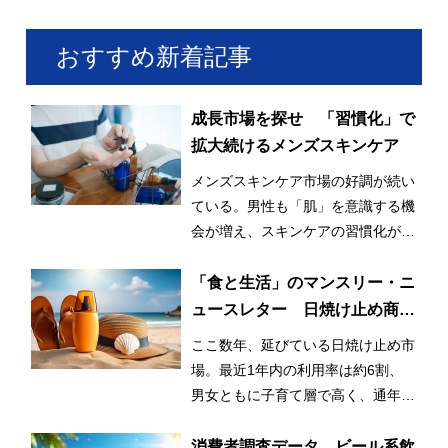
おすすめ新着記事
成長市場を探せ 「習慣化」で
拡大続けるメンズスキンケア
メンズスキンケア市場の好調が続い
ている。男性も「肌」を意識する機
会が増え、スキンケアの習慣化が始
まっているとみられる。
「食と生活」のマンスリー・ニ
ュースレター 日焼け止め商品
の利用率が3割増！ 日常的かつ
ここ数年、延びている日焼け止め市
早期化・長期化する日焼け止め
場。最近1年内の利用率は約6割、
市場
男女ともに子育て層で高く、通年利
用と使用範囲の拡大が市場拡大のひ
とつの要因となっている。
消費者調査データ ビール系飲