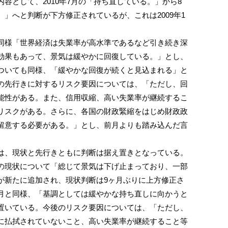
容として、2010年7月の「持ち直している。」から8
」へと判断が下方修正されているが、これは2009年1
様「世界経済は失業率が高水準であるなど引き続き深
効果もあって、景気は緩やかに回復している。」とし、
ついても同様、「緩やかな回復が続くと見込まれる」と
の先行きに対するリスク要因については、「ただし、回
能性がある。また、信用収縮、高い失業率が継続するこ
リスクがある。さらに、各国の財政緊縮をはじめ財政政
留意する必要がある。」とし、前月よりも踏み込んだ言
、現状と先行きともに判断は据え置きとなっている。
の現状について「総じて景気は下げ止まっており、一部
が新たに追加され、現状判断は9ヶ月ぶりに上方修正さ
月と同様、「基調としては緩やかな持ち直しに向かうと
置いている。今後のリスク要因については、「ただし、
に払拭されていないこと、高い失業率が継続すること等