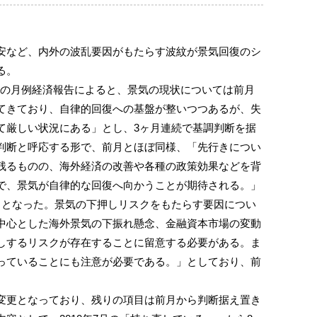
など、内外の波乱要因がもたらす波紋が景気回復のシ
る。
年8月の月例経済報告によると、景気の現状については前月
てきており、自律的回復への基盤が整いつつあるが、失
て厳しい状況にある」とし、3ヶ月連続で基調判断を据
判断と呼応する形で、前月とほぼ同様、「先行きについ
残るものの、海外経済の改善や各種の政策効果などを背
で、景気が自律的な回復へ向かうことが期待される。」
きとなった。景気の下押しリスクをもたらす要因につい
中心とした海外景気の下振れ懸念、金融資本市場の変動
しするリスクが存在することに留意する必要がある。ま
っていることにも注意が必要である。」としており、前
。
更となっており、残りの項目は前月から判断据え置き