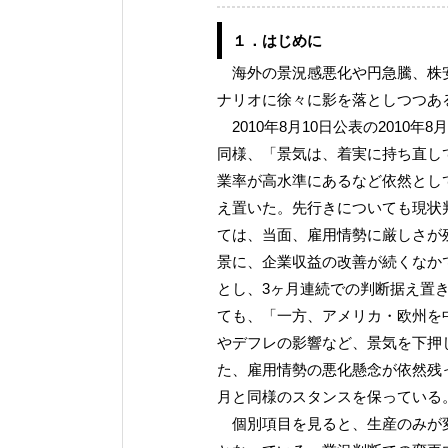
１．はじめに
海外の景況感悪化や円急騰、株安
ナリオに徐々に影を落としつつあ
2010年8月10日公表の2010
同様、「景気は、着実に持ち直し
業率が高水準にあるなど依然とし
え置いた。先行きについても現状
ては、当面、雇用情勢に厳しさが
景に、企業収益の改善が続くなか
とし、3ヶ月連続での判断据え置
ても、「一方、アメリカ・欧州を
やデフレの影響など、景気を下押
た、雇用情勢の悪化懸念が依然残
月と同様のスタンスを保っている
個別項目を見ると、生産のみが変