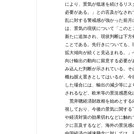
により、景気が低迷を続けるリス
必要がある。」との言及がなされ
乱に対する警戒感が強かった前月
は、景気の現状について「このと
新たに追加され、現状判断は下方修
ことである。先行きについても、
拡大傾向が続くと見込まれる。」
向け輸出の動向に留意する必要が
み込んだ判断が示されている。そ
概ね据え置きとしてはいるが、今
した場合には、輸出の減少等によ
されるなど、欧米等の景況感悪化
荒井聰経済財政相を始めとする内
視しており、今後の景気に関する
や経済対策の効果切れなどに触れ
クに言及するなど、海外の景況感
中国経済の減速懸念に対しては、