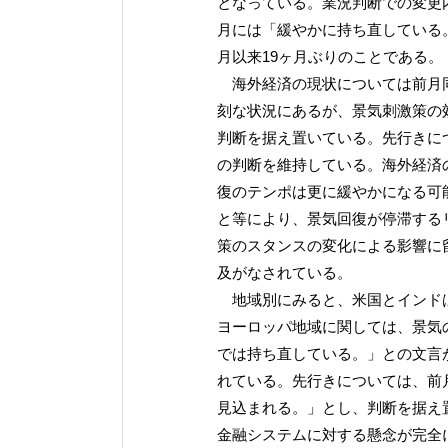
となっている。業況判断での変更内
月には「緩やかに持ち直している。
月以来19ヶ月ぶりのことである。
海外経済の現状については前月同
刻な状況にあるが、景気刺激策の
判断を据え置いている。先行きに
の判断を維持している。海外経済
復のテンポは更に緩やかになる可
と等により、景気回復が停滞する
策のスタンスの変化による影響に
及がなされている。
地域別にみると、米国とインドは
ヨーロッパ地域に関しては、景気
では持ち直している。」との文言
れている。先行きについては、前
見込まれる。」とし、判断を据え
金融システムに対する懸念が完全