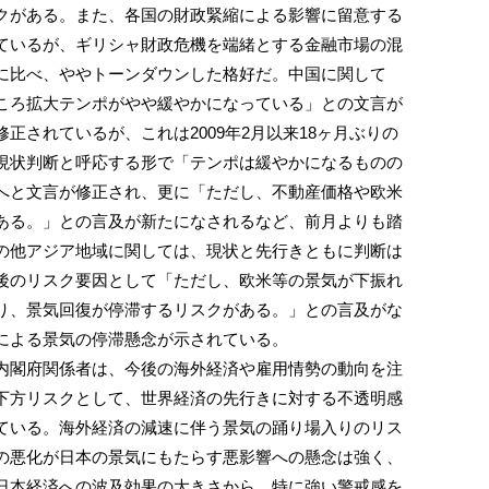
クがある。また、各国の財政緊縮による影響に留意する
ているが、ギリシャ財政危機を端緒とする金融市場の混
に比べ、ややトーンダウンした格好だ。中国に関して
ころ拡大テンポがやや緩やかになっている」との文言が
正されているが、これは2009年2月以来18ヶ月ぶりの
現状判断と呼応する形で「テンポは緩やかになるものの
へと文言が修正され、更に「ただし、不動産価格や欧米
ある。」との言及が新たになされるなど、前月よりも踏
の他アジア地域に関しては、現状と先行きともに判断は
後のリスク要因として「ただし、欧米等の景気が下振れ
り、景気回復が停滞するリスクがある。」との言及がな
による景気の停滞懸念が示されている。
閣府関係者は、今後の海外経済や雇用情勢の動向を注
下方リスクとして、世界経済の先行きに対する不透明感
ている。海外経済の減速に伴う景気の踊り場入りのリス
の悪化が日本の景気にもたらす悪影響への懸念は強く、
日本経済への波及効果の大きさから、特に強い警戒感を