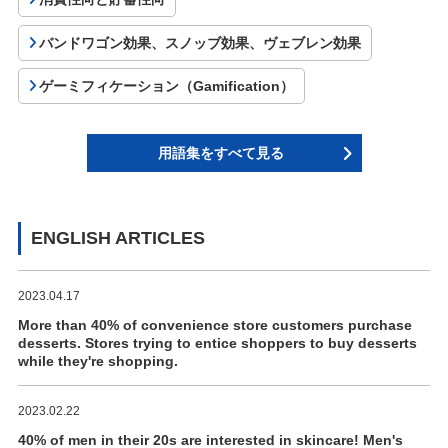
バンドワゴン効果、スノッブ効果、ヴェブレン効果
ゲーミフィケーション（Gamification）
用語集をすべて見る
ENGLISH ARTICLES
2023.04.17
More than 40% of convenience store customers purchase
desserts. Stores trying to entice shoppers to buy desserts
while they're shopping.
2023.02.22
40% of men in their 20s are interested in skincare! Men's