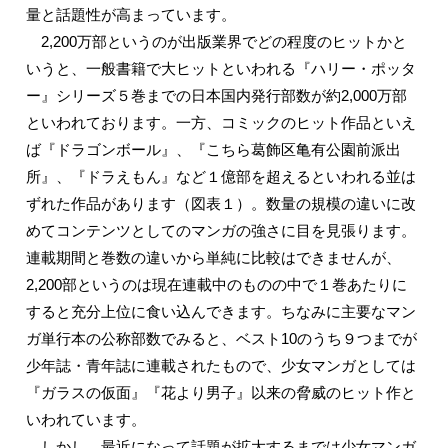
量と話題性が高まっています。
2,200万部というのが出版業界でどの程度のヒットかと
いうと、一般書籍で大ヒットといわれる『ハリー・ポッタ
ー』シリーズ５巻までの日本国内発行部数が約2,000万部
といわれております。一方、コミックのヒット作品といえ
ば『ドラゴンボール』、『こちら葛飾区亀有公園前派出
所』、『ドラえもん』など１億部を超えるといわれる並は
ずれた作品があります（図表１）。数量の規模の違いに改
めてコンテンツとしてのマンガの強さに目を見張ります。
連載期間と巻数の違いから単純に比較はできませんが、
2,200部というのは現在連載中のものの中で１巻あたりに
すると充分上位に食い込んできます。ちなみに主要なマン
ガ単行本の公称部数でみると、ベスト10のうち９つまでが
少年誌・青年誌に連載されたもので、少女マンガとしては
『ガラスの仮面』『花より男子』以来の脅威のヒット作と
いわれています。
しかし、最近になって話題が拡大するまでは少女マンガ