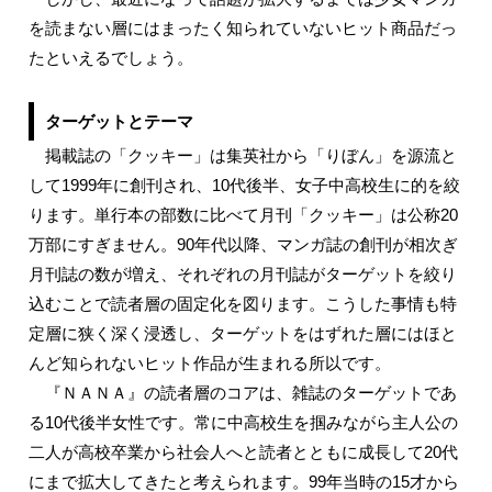
を読まない層にはまったく知られていないヒット商品だっ
たといえるでしょう。
ターゲットとテーマ
掲載誌の「クッキー」は集英社から「りぼん」を源流と
して1999年に創刊され、10代後半、女子中高校生に的を絞
ります。単行本の部数に比べて月刊「クッキー」は公称20
万部にすぎません。90年代以降、マンガ誌の創刊が相次ぎ
月刊誌の数が増え、それぞれの月刊誌がターゲットを絞り
込むことで読者層の固定化を図ります。こうした事情も特
定層に狭く深く浸透し、ターゲットをはずれた層にはほと
んど知られないヒット作品が生まれる所以です。
『ＮＡＮＡ』の読者層のコアは、雑誌のターゲットであ
る10代後半女性です。常に中高校生を掴みながら主人公の
二人が高校卒業から社会人へと読者とともに成長して20代
にまで拡大してきたと考えられます。99年当時の15才から