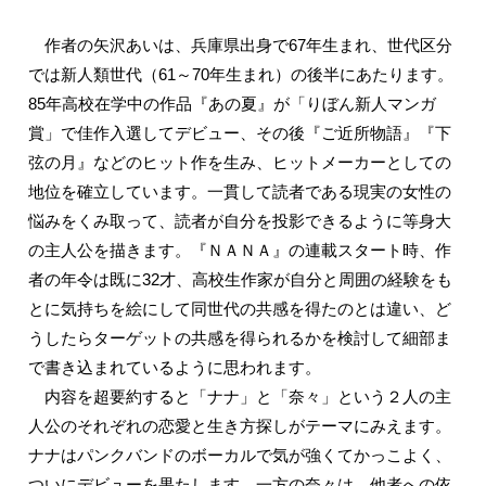
作者の矢沢あいは、兵庫県出身で67年生まれ、世代区分
では新人類世代（61～70年生まれ）の後半にあたります。
85年高校在学中の作品『あの夏』が「りぼん新人マンガ
賞」で佳作入選してデビュー、その後『ご近所物語』『下
弦の月』などのヒット作を生み、ヒットメーカーとしての
地位を確立しています。一貫して読者である現実の女性の
悩みをくみ取って、読者が自分を投影できるように等身大
の主人公を描きます。『ＮＡＮＡ』の連載スタート時、作
者の年令は既に32才、高校生作家が自分と周囲の経験をも
とに気持ちを絵にして同世代の共感を得たのとは違い、ど
うしたらターゲットの共感を得られるかを検討して細部ま
で書き込まれているように思われます。
内容を超要約すると「ナナ」と「奈々」という２人の主
人公のそれぞれの恋愛と生き方探しがテーマにみえます。
ナナはパンクバンドのボーカルで気が強くてかっこよく、
ついにデビューを果たします。一方の奈々は、他者への依