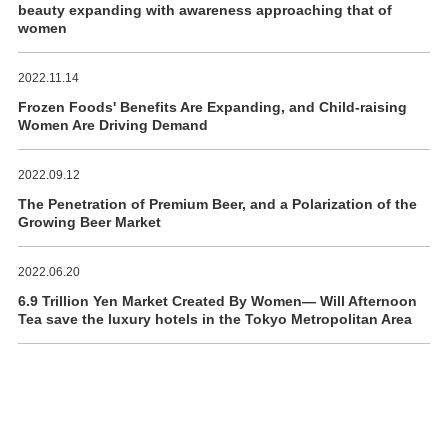
beauty expanding with awareness approaching that of
women
2022.11.14
Frozen Foods' Benefits Are Expanding, and Child-raising
Women Are Driving Demand
2022.09.12
The Penetration of Premium Beer, and a Polarization of the
Growing Beer Market
2022.06.20
6.9 Trillion Yen Market Created By Women― Will Afternoon
Tea save the luxury hotels in the Tokyo Metropolitan Area