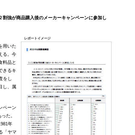
２割強が商品購入後のメーカーキャンペーンに参加し
レポートイメージ
を用いた
える。今
食料品と
できるキ
査をし
目し、属
ンペーン
あった。
81年
る「ヤマ