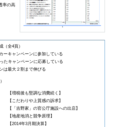
透率の高
成（全4頁）
カーキャンペーンに参加している
使ったキャンペーンに応募している
ンは最大２割まで伸びる
頁）
税後も堅調な消費続く】
ー 【こだわりや上質感の訴求】
野家」の官公庁施設への出店】
産地消と競争原理】
014年3月期決算】