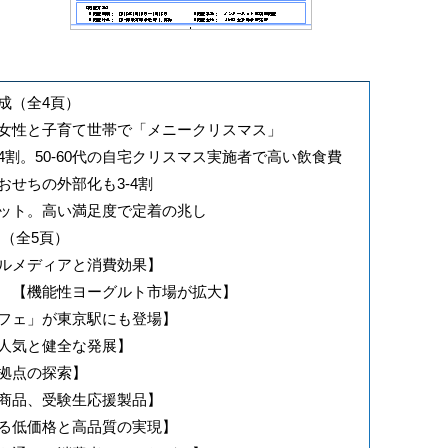
成（全4頁）
女性と子育て世帯で「メニークリスマス」
割。50-60代の自宅クリスマス実施者で高い飲食費
せちの外部化も3-4割
ット。高い満足度で定着の兆し
月（全5頁）
ルメディアと消費効果】
 【機能性ヨーグルト市場が拡大】
フェ」が東京駅にも登場】
人気と健全な発展】
拠点の探索】
商品、受験生応援製品】
る低価格と高品質の実現】