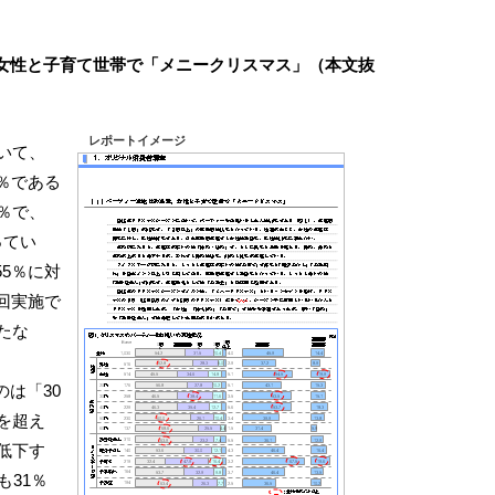
女性と子育て世帯で「メニークリスマス」（本文抜
レポートイメージ
いて、
％である
％で、
ってい
5％に対
回実施で
たな
は「30
を超え
低下す
も31％