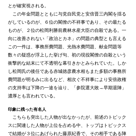
とが確実視される。
この年金問題とともに与党自民党と安倍晋三内閣を揺る
がしているのが、６位の閣僚の不祥事であり、その最たる
ものが、２位の松岡利勝前農林水産大臣の自殺である。一
向に改善されない「政治とカネ」の問題の典型とも言える
この一件は、事務所費問題、光熱水費問題、献金問題等
数々の疑惑が浮上した挙げ句、初の現役閣僚の自殺という
衝撃的な結末にて不透明な幕引きかとみられていた。しか
し松岡氏の後任である赤城徳彦農水相もまた多額の事務所
費問題が明るみに出るなど、相次ぐ不祥事により安倍政権
の支持率は下降の一途を辿り、「参院選大敗→早期退陣」
濃厚とも言われている。
印象に残った有名人
こちらも突出した人物が出なかったが、前述のトピック
スに関連した人物が上位を占める中、トップはトピックス
で結婚が３位にあげられた藤原紀香で、その相手である陣