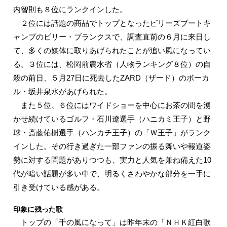
内智則も８位にランクインした。
２位には話題の商品でトップとなったビリーズブートキ
ャンプのビリー・ブランクスで、調査直前の６月に来日し
て、多くの媒体に取りあげられたことが追い風になってい
る。３位には、松岡前農水省（人物ランキング８位）の自
殺の前日、５月27日に死去したZARD（ザード）のボーカ
ル・坂井泉水があげられた。
また５位、６位にはワイドショーを中心にお茶の間を湧
かせ続けているゴルフ・石川遼選手（ハニカミ王子）と野
球・斎藤佑樹選手（ハンカチ王子）の「Ｗ王子」がランク
インした。その行き過ぎた一部ファンの振る舞いや報道姿
勢に対する問題がありつつも、実力と人気を兼ね備えた10
代が暗い話題が多い中で、明るくさわやかな部分を一手に
引き受けている感がある。
印象に残った歌
トップの「千の風になって」は昨年末の「ＮＨＫ紅白歌