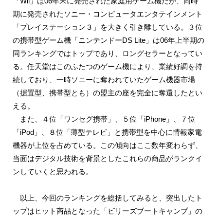
「Wii」は06年末に発売された家庭用ゲーム機だが、同時
期に発売されたソニー・コンピュータエンタテインメント
「プレイステーション３」を大きく引き離している。３位
の携帯型ゲーム機「ニンテンドーDS Lite」は06年上半期の
同ランキングではトップであり、ロングセラーとなってい
る。任天堂はこのふたつのゲーム機により、業績好調を持
続しており、一時ソニーに奪われていたゲーム機器市場
（据置型、携帯型とも）の盟主の座を完全に奪還したとい
える。
また、４位「ワンセグ携帯」、５位「iPhone」、７位
「iPod」、８位「薄型テレビ」と携帯型を中心に情報家電
機器が上位を占めている。この傾向はここ数年変わらず、
当面はデジタル技術を背景としたこれらの商品がランクイ
ンしていくと思われる。
以上、今回のランキングを総括してみると、突出したト
ップはヒット商品となった「ビリーズブートキャンプ」の