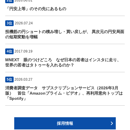
2位
2026.06.01
「円安上等」のその先にあるもの
3位
2026.07.24
投機筋の円ショートの積み増し・買い戻しが、 異次元の円安局面
の短期変動を増幅
4位
2017.09.19
MNEXT 眼のつけどころ なぜ日本の若者はインスタに走り、
世界の若者はタトゥーを入れるのか？
5位
2026.03.27
消費者調査データ サブスクリプションサービス（2026年3月
版） 首位「Amazonプライム・ビデオ」、再利用意向トップは
「Spotify」
採用情報