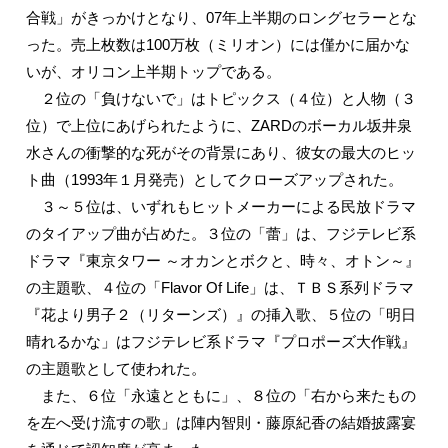
合戦」がきっかけとなり、07年上半期のロングセラーとな
った。売上枚数は100万枚（ミリオン）には僅かに届かな
いが、オリコン上半期トップである。
２位の「負けないで」はトピックス（４位）と人物（３
位）で上位にあげられたように、ZARDのボーカル坂井泉
水さんの衝撃的な死がその背景にあり、彼女の最大のヒッ
ト曲（1993年１月発売）としてクローズアップされた。
３～５位は、いずれもヒットメーカーによる民放ドラマ
のタイアップ曲が占めた。３位の「蕾」は、フジテレビ系
ドラマ『東京タワー ～オカンとボクと、時々、オトン～』
の主題歌、４位の「Flavor Of Life」は、ＴＢＳ系列ドラマ
『花より男子２（リターンズ）』の挿入歌、５位の「明日
晴れるかな」はフジテレビ系ドラマ『プロポーズ大作戦』
の主題歌として使われた。
また、６位「永遠とともに」、８位の「右から来たもの
を左へ受け流すの歌」は陣内智則・藤原紀香の結婚披露宴