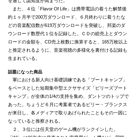
を通じて認知度が高まった。
また、４位「Flavor Of Life」は携帯電話の着うた解禁後
約１ヶ月半で200万ダウンロード、６月終わりに着うたな
どの音楽配信数が619万ダウンロードを突破し、邦楽のダ
ウンロード数歴代１位を記録した。ＣＤの総売上とダウン
ロードの金額を、CD売上枚数に換算すると、165万枚以上
と推定されるように、音楽視聴の多様化を裏付ける記録も
生まれている。
話題になった商品
軍における新人向け基礎訓練である「ブートキャンプ」
をベースとした短期集中型エクササイズ「ビリーズブート
キャンプ」が全体の1/4の支持を集め、ダントツのトップで
あった。ちょうど６月に考案者であるビリー・ブランクス
が来日し、各メディアで取りあげられたこともその一因に
なっていると推察される。
２、３位には任天堂のゲーム機がランクインした。