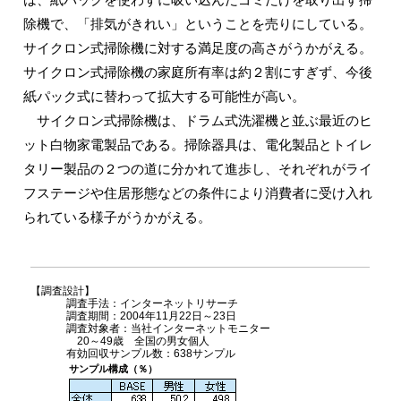
除機で、「排気がきれい」ということを売りにしている。
サイクロン式掃除機に対する満足度の高さがうかがえる。
サイクロン式掃除機の家庭所有率は約２割にすぎず、今後
紙パック式に替わって拡大する可能性が高い。
サイクロン式掃除機は、ドラム式洗濯機と並ぶ最近のヒ
ット白物家電製品である。掃除器具は、電化製品とトイレ
タリー製品の２つの道に分かれて進歩し、それぞれがライ
フステージや住居形態などの条件により消費者に受け入れ
られている様子がうかがえる。
【調査設計】
調査手法：インターネットリサーチ
調査期間：2004年11月22日～23日
調査対象者：当社インターネットモニター
20～49歳 全国の男女個人
有効回収サンプル数：638サンプル
サンプル構成（％）