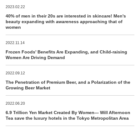
2023.02.22
40% of men in their 20s are interested in skincare! Men's
beauty expanding with awareness approaching that of
women
2022.11.14
Frozen Foods' Benefits Are Expanding, and Child-raising
Women Are Driving Demand
2022.09.12
The Penetration of Premium Beer, and a Polarization of the
Growing Beer Market
2022.06.20
6.9 Trillion Yen Market Created By Women― Will Afternoon
Tea save the luxury hotels in the Tokyo Metropolitan Area