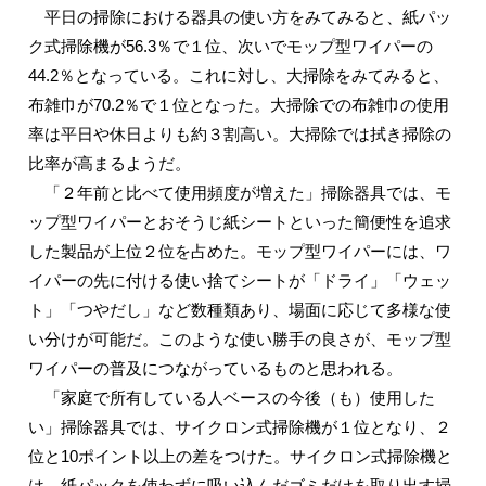
平日の掃除における器具の使い方をみてみると、紙パッ
ク式掃除機が56.3％で１位、次いでモップ型ワイパーの
44.2％となっている。これに対し、大掃除をみてみると、
布雑巾が70.2％で１位となった。大掃除での布雑巾の使用
率は平日や休日よりも約３割高い。大掃除では拭き掃除の
比率が高まるようだ。
「２年前と比べて使用頻度が増えた」掃除器具では、モ
ップ型ワイパーとおそうじ紙シートといった簡便性を追求
した製品が上位２位を占めた。モップ型ワイパーには、ワ
イパーの先に付ける使い捨てシートが「ドライ」「ウェッ
ト」「つやだし」など数種類あり、場面に応じて多様な使
い分けが可能だ。このような使い勝手の良さが、モップ型
ワイパーの普及につながっているものと思われる。
「家庭で所有している人ベースの今後（も）使用した
い」掃除器具では、サイクロン式掃除機が１位となり、２
位と10ポイント以上の差をつけた。サイクロン式掃除機と
は、紙パックを使わずに吸い込んだゴミだけを取り出す掃