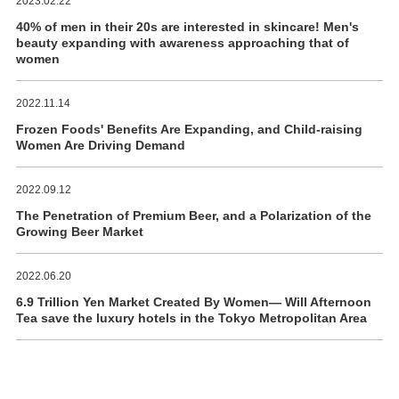
2023.02.22
40% of men in their 20s are interested in skincare! Men's
beauty expanding with awareness approaching that of
women
2022.11.14
Frozen Foods' Benefits Are Expanding, and Child-raising
Women Are Driving Demand
2022.09.12
The Penetration of Premium Beer, and a Polarization of the
Growing Beer Market
2022.06.20
6.9 Trillion Yen Market Created By Women― Will Afternoon
Tea save the luxury hotels in the Tokyo Metropolitan Area