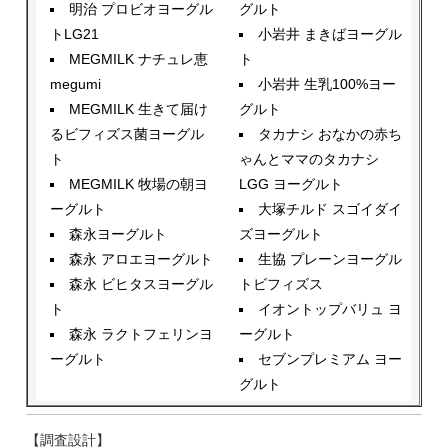
明治 プロビオヨーグル
グルト
トLG21
小岩井 まきばヨーグル
MEGMILK ナチュレ恵
ト
megumi
小岩井 生乳100%ヨー
MEGMILK 生きて届け
グルト
るビフィズス菌ヨーグル
タカナシ おなかの赤ち
ト
ゃんとママのタカナシ
MEGMILK 牧場の朝ヨ
LGG ヨーグルト
ーグルト
大塚チルド スゴイダイ
森永ヨーグルト
ズヨーグルト
森永 アロエヨーグルト
生協 プレーンヨーグル
森永 ビヒタスヨーグル
トビフィズス
ト
イオントップバリュ ヨ
森永 ラクトフェリンヨ
ーグルト
ーグルト
セブンプレミアム ヨー
グルト
【調査設計】