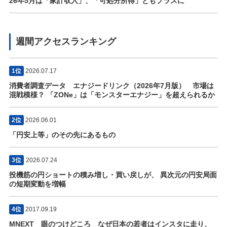
26年5月は「家計収入」、「可処分所得」ともプラスに
週間アクセスランキング
1位
2026.07.17
消費者調査データ エナジードリンク（2026年7月版） 市場は
混戦模様？ 「ZONe」は「モンスターエナジー」を超えられるか
2位
2026.06.01
「円安上等」のその先にあるもの
3位
2026.07.24
投機筋の円ショートの積み増し・買い戻しが、 異次元の円安局面
の短期変動を増幅
4位
2017.09.19
MNEXT 眼のつけどころ なぜ日本の若者はインスタに走り、