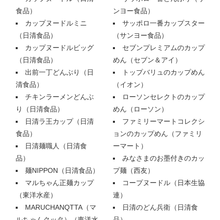
食品）
ンヨー食品）
カップヌードルミニ
サッポロ一番カップスター
（日清食品）
（サンヨー食品）
カップヌードルビッグ
セブンプレミアムのカップ
（日清食品）
めん（セブン＆アイ）
出前一丁どんぶり（日
トップバリュのカップめん
清食品）
（イオン）
チキンラーメンどんぶ
ローソンセレクトのカップ
り（日清食品）
めん（ローソン）
日清ラ王カップ（日清
ファミリーマートコレクシ
食品）
ョンのカップめん（ファミリ
日清麺職人（日清食
ーマート）
品）
みなさまのお墨付きのカッ
麺NIPPON（日清食品）
プ麺（西友）
マルちゃん正麺カップ
コープヌードル（日本生協
（東洋水産）
連）
MARUCHANQTTA（マ
日清のどん兵衛（日清食
ルちゃんクッタ）（東洋水
品）