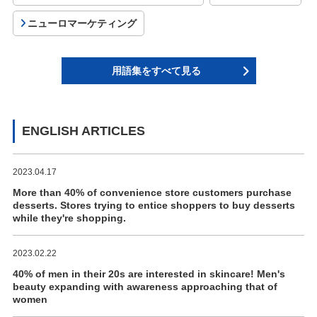
ニューロマーケティング
用語集をすべて見る
ENGLISH ARTICLES
2023.04.17
More than 40% of convenience store customers purchase
desserts. Stores trying to entice shoppers to buy desserts
while they're shopping.
2023.02.22
40% of men in their 20s are interested in skincare! Men's
beauty expanding with awareness approaching that of
women