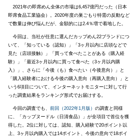
2021年の即席めん全体の市場は6,457億円だった（日本
即席食品工業協会）。2020年度の巣ごもり特需の反動など
で数量は伸び悩んだが、金額的には2.4％増で着地した。
今回は、当社が任意に選んだカップめん22ブランドにつ
いて、「知っている（認知）」「3ヶ月以内に店頭などで
見た（店頭接触）」「買って食べたことがある（購入経
験）」「最近3ヶ月以内に買って食べた（3ヶ月以内購
入）」、さらに「今後（も）食べたい（今後意向）」と
「購入経験者における今後の購入意向（再購入意向）」と
いう6項目について、インターネットモニターに対して行
った調査結果をランキング形式でお届けする。
今回の調査でも、
前回（2022年1月版）
の調査と同様
に、「カップヌードル（日清食品）」が全項目で首位を獲
得した。2位に対しては、認知、購入経験で20ポイント以
上、3ヶ月以内購入では14ポイント、今後の意向で18ポイ