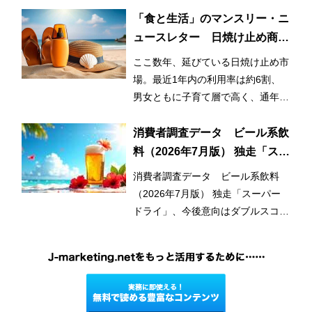
まっているとみられる。
「食と生活」のマンスリー・ニ
ュースレター 日焼け止め商品
の利用率が3割増！ 日常的かつ
ここ数年、延びている日焼け止め市
早期化・長期化する日焼け止め
場。最近1年内の利用率は約6割、
市場
男女ともに子育て層で高く、通年利
用と使用範囲の拡大が市場拡大のひ
とつの要因となっている。
消費者調査データ ビール系飲
料（2026年7月版） 独走「スー
パードライ」、今後意向はダブ
消費者調査データ ビール系飲料
ルスコアに
（2026年7月版） 独走「スーパー
ドライ」、今後意向はダブルスコア
に