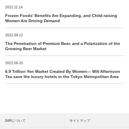
2022.11.14
Frozen Foods' Benefits Are Expanding, and Child-raising
Women Are Driving Demand
2022.09.12
The Penetration of Premium Beer, and a Polarization of the
Growing Beer Market
2022.06.20
6.9 Trillion Yen Market Created By Women― Will Afternoon
Tea save the luxury hotels in the Tokyo Metropolitan Area
JMRについて
サイトマップ