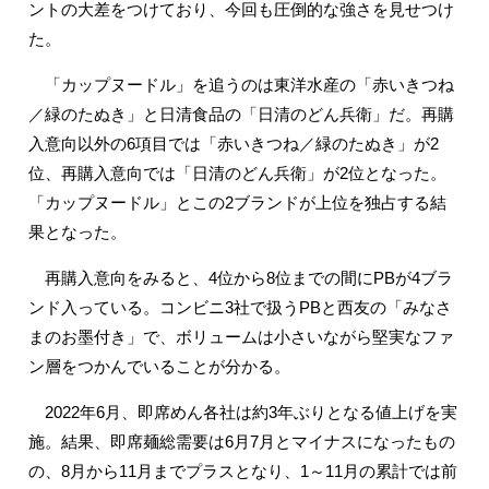
ントの大差をつけており、今回も圧倒的な強さを見せつけ
た。
「カップヌードル」を追うのは東洋水産の「赤いきつね
／緑のたぬき」と日清食品の「日清のどん兵衛」だ。再購
入意向以外の6項目では「赤いきつね／緑のたぬき」が2
位、再購入意向では「日清のどん兵衛」が2位となった。
「カップヌードル」とこの2ブランドが上位を独占する結
果となった。
再購入意向をみると、4位から8位までの間にPBが4ブラ
ンド入っている。コンビニ3社で扱うPBと西友の「みなさ
まのお墨付き」で、ボリュームは小さいながら堅実なファ
ン層をつかんでいることが分かる。
2022年6月、即席めん各社は約3年ぶりとなる値上げを実
施。結果、即席麺総需要は6月7月とマイナスになったもの
の、8月から11月までプラスとなり、1～11月の累計では前