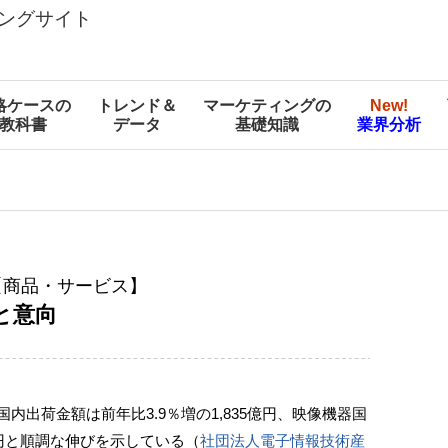
ングサイト
略ケースの
トレンド＆
マーケティングの
New!
教科書
データ
基礎知識
業界分析
【商品・サービス】
と意向
内出荷金額は前年比3.9％増の1,835億円、映像機器国
2億円と順調な伸びを示している（
社団法人電子情報技術産