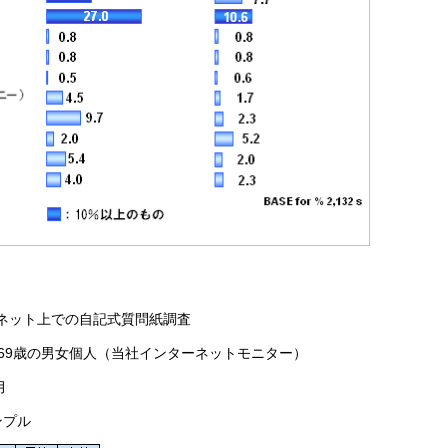
ネット上での自記式質問紙調査
～69歳の男女個人（当社インターネットモニター）
月
ンプル