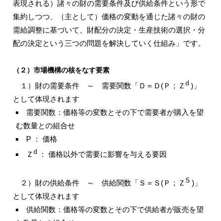
表現される）諸々の財の需要条件及び供給条件という形で
集約しつつ、（主として）価格の変動を通じた諸々の財の
需給調整に基づいて、財配分の決定・生産技術の選択・分
配の決定という三つの問題を解決していく仕組み」です。
（２）市場機構の核をなす要素
d
１）財の需要条件 ～ 需要関数「Ｄ＝Ｄ(Ｐ；Ｚ
)」
として体現されます
需要関数：価格等の変数とその下で需要者が購入を望
む数量との組合せ
P ： 価格
d
Ｚ
： 価格以外で需要に影響を与える要因
S
２）財の供給条件 ～ 供給関数「Ｓ＝Ｓ(Ｐ；Ｚ
)」
として体現されます
供給関数：価格等の変数とその下で供給者が販売を望