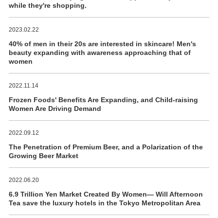
while they're shopping.
2023.02.22
40% of men in their 20s are interested in skincare! Men's
beauty expanding with awareness approaching that of
women
2022.11.14
Frozen Foods' Benefits Are Expanding, and Child-raising
Women Are Driving Demand
2022.09.12
The Penetration of Premium Beer, and a Polarization of the
Growing Beer Market
2022.06.20
6.9 Trillion Yen Market Created By Women― Will Afternoon
Tea save the luxury hotels in the Tokyo Metropolitan Area