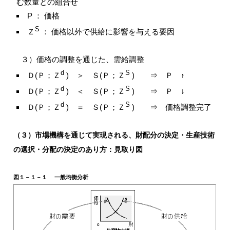
む数量との組合せ
P ： 価格
S
Ｚ
： 価格以外で供給に影響を与える要因
３）価格の調整を通じた、需給調整
d
S
Ｄ(Ｐ；Ｚ
) ＞ Ｓ(Ｐ；Ｚ
) ⇒ Ｐ ↑
d
S
Ｄ(Ｐ；Ｚ
) ＜ Ｓ(Ｐ；Ｚ
) ⇒ Ｐ ↓
d
S
Ｄ(Ｐ；Ｚ
) ＝ Ｓ(Ｐ；Ｚ
) ⇒ 価格調整完了
（３）市場機構を通じて実現される、財配分の決定・生産技術
の選択・分配の決定のあり方：見取り図
図１－１－１ 一般均衡分析