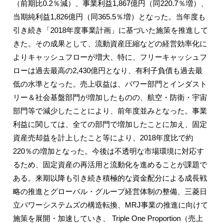
（前期比0.2％減）、事業利益1,867億円（同220.7％増）、
当期純利益1,826億円（同365.5％増）となった。当年度も
引き続き「2018年度事業計画」に基づいた施策を推進して
きた。その成果として、流動資産圧縮などの経営効率化に
よりキャッシュフローが増大、特に、フリーキャッシュフ
ローは過去最高の2,430億円となり、有利子負債も過去最
低の水準となった。売上収益は、パワー部門とインダスト
リー＆社会基盤部門が増加したものの、航空・防衛・宇宙
部門等で減少したことにより、前年度並みとなった。事業
利益に関しては、全ての部門で増加したことに加え、固定
資産売却益を計上したこと等により、2018年度比で約
220％の増加となった。今後は不透明な市場環境に対応す
るため、固定資産の再活用と流動化を進めることが課題で
ある。来期以降も引き続き積極的な資金配分による成長戦
略の推進とグローバル・グループ経営体制の整備、三菱日
立パワーシステムズの構造転換、MRJ事業の推進に向けて
施策を展開・加速していき、 Triple One Proportion（売上