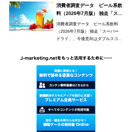
とつの要因となっている。
消費者調査データ ビール系飲
料（2026年7月版） 独走「スー
パードライ」、今後意向はダブ
消費者調査データ ビール系飲料
ルスコアに
（2026年7月版） 独走「スーパー
ドライ」、今後意向はダブルスコア
に