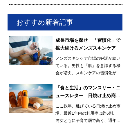
おすすめ新着記事
成長市場を探せ 「習慣化」で
拡大続けるメンズスキンケア
メンズスキンケア市場の好調が続い
ている。男性も「肌」を意識する機
会が増え、スキンケアの習慣化が始
まっているとみられる。
「食と生活」のマンスリー・ニ
ュースレター 日焼け止め商品
の利用率が3割増！ 日常的かつ
ここ数年、延びている日焼け止め市
早期化・長期化する日焼け止め
場。最近1年内の利用率は約6割、
市場
男女ともに子育て層で高く、通年利
用と使用範囲の拡大が市場拡大のひ