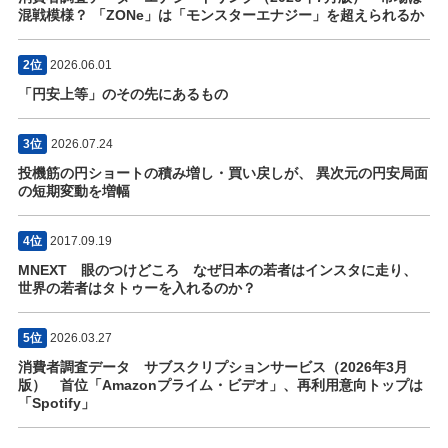
混戦模様？ 「ZONe」は「モンスターエナジー」を超えられるか
2位
2026.06.01
「円安上等」のその先にあるもの
3位
2026.07.24
投機筋の円ショートの積み増し・買い戻しが、 異次元の円安局面
の短期変動を増幅
4位
2017.09.19
MNEXT 眼のつけどころ なぜ日本の若者はインスタに走り、
世界の若者はタトゥーを入れるのか？
5位
2026.03.27
消費者調査データ サブスクリプションサービス（2026年3月
版） 首位「Amazonプライム・ビデオ」、再利用意向トップは
「Spotify」