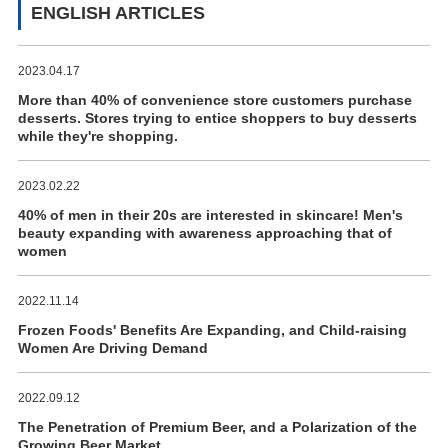
ENGLISH ARTICLES
2023.04.17
More than 40% of convenience store customers purchase
desserts. Stores trying to entice shoppers to buy desserts
while they're shopping.
2023.02.22
40% of men in their 20s are interested in skincare! Men's
beauty expanding with awareness approaching that of
women
2022.11.14
Frozen Foods' Benefits Are Expanding, and Child-raising
Women Are Driving Demand
2022.09.12
The Penetration of Premium Beer, and a Polarization of the
Growing Beer Market