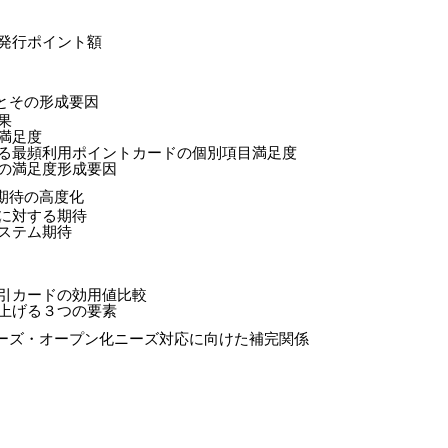
と発行ポイント額
とその形成要因
果
ド満足度
いる最頻利用ポイントカードの個別項目満足度
ドの満足度形成要因
期待の高度化
ムに対する期待
システム期待
割引カードの効用値比較
を上げる３つの要素
ーズ・オープン化ニーズ対応に向けた補完関係