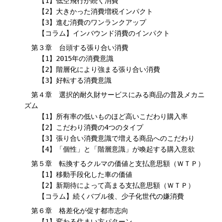
【1】低空飛行が続く消費
【2】大きかった消費増税インパクト
【3】進む消費のワンランクアップ
【コラム】インバウンド消費のインパクト
第３章 台頭する張り合い消費
【1】2015年の消費意識
【2】階層化により強まる張り合い消費
【3】好転する消費意識
第４章 選択的耐久財サービスにみる商品の普及メカニ
ズム
【1】所有率の低いものほど高いこだわり購入率
【2】こだわり消費の4つのタイプ
【3】張り合い消費意識で増える商品へのこだわり
【4】「個性」と「階層意識」が喚起する購入意欲
第５章 転換するクルマの価値と支払意思額（ＷＴＰ）
【1】移動手段化した車の価値
【2】新期待によって高まる支払意思額（ＷＴＰ）
【コラム】続くバブル後、少子化世代の嫌消費
第６章 格差化が促す都市志向
【1】変わる住まい方パターン