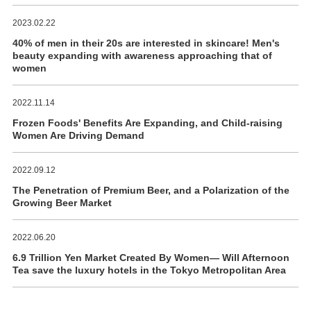
2023.02.22
40% of men in their 20s are interested in skincare! Men's
beauty expanding with awareness approaching that of
women
2022.11.14
Frozen Foods' Benefits Are Expanding, and Child-raising
Women Are Driving Demand
2022.09.12
The Penetration of Premium Beer, and a Polarization of the
Growing Beer Market
2022.06.20
6.9 Trillion Yen Market Created By Women― Will Afternoon
Tea save the luxury hotels in the Tokyo Metropolitan Area