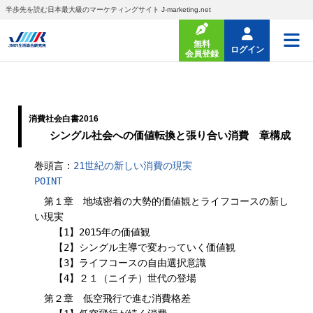
半歩先を読む日本最大級のマーケティングサイト J-marketing.net
無料
ログイン
会員登録
消費社会白書2016
シングル社会への価値転換と張り合い消費 章構成
巻頭言：
21世紀の新しい消費の現実
POINT
第１章 地域密着の大勢的価値観とライフコースの新し
い現実
【1】2015年の価値観
【2】シングル主導で変わっていく価値観
【3】ライフコースの自由選択意識
【4】２１（ニイチ）世代の登場
第２章 低空飛行で進む消費格差