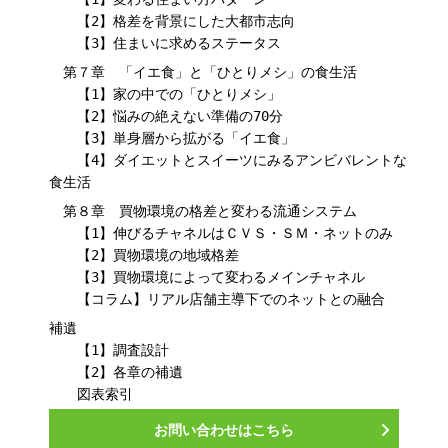
【2】格差を背景にした大都市志向
【3】住まいに求めるステータス
第７章 「イエ食」と「ひとりメシ」の食生活
【1】家の中での「ひとりメシ」
【2】悩みの絶えない準備の70分
【3】単身層から拡がる「イエ食」
【4】ダイエットとスイーツにみるアンビバレントな
食生活
第８章 買物環境の格差と変わる流通システム
【1】伸びるチャネルはＣＶＳ・ＳＭ・ネットのみ
【2】買物環境の地域格差
【3】買物環境によって変わるメインチャネル
【コラム】リアル店舗主導下でのネットとの融合
補遺
【1】調査設計
【2】各章の補遺
図表索引
お問い合わせはこちら