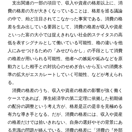
支出関連の一部の項目で、収入や資産の格差以上に、消
費の格差の方が大きくなっていることは、格差を巡る議論
の中で、殆ど注目されてこなかった事実である。消費の格
差を生み出している要因として、消費の格差が収入や資産
といった富の大小では捉えきれない社会的ステイタスの高
低を表すシグナルとして働いている可能性、格の違いを他
人にみせつけるための「みせびらかし」の手段として消費
の格差が用いられる可能性、他者への嫉妬や妬みなどを原
動力とした相手との対抗心のせめぎ合いから互いの消費水
準の拡大がエスカレートしていく可能性、などが考えられ
る。
消費の格差のうち、収入や資産の格差の影響が強く働く
ケースであれば、厚生経済学の第二定理に依拠した初期値
の配分の調整という考え方が、格差是正の是非を見極める
有力な導き手となる。だが、消費の格差には、収入や資産
の格差だけでは拾いきれない、自身の選好やその背景にあ
る意識の問題が絡んでいる。消費の格差に「消費の『外部