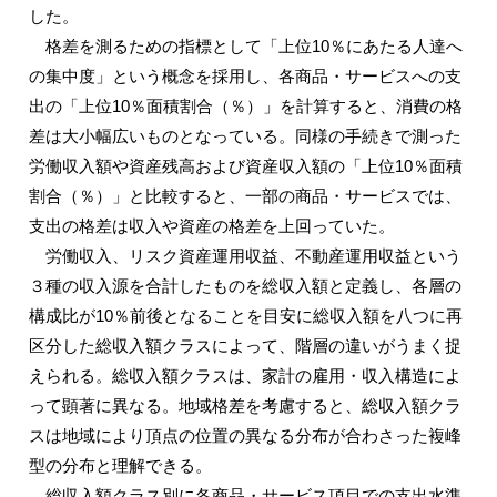
した。
格差を測るための指標として「上位10％にあたる人達へ
の集中度」という概念を採用し、各商品・サービスへの支
出の「上位10％面積割合（％）」を計算すると、消費の格
差は大小幅広いものとなっている。同様の手続きで測った
労働収入額や資産残高および資産収入額の「上位10％面積
割合（％）」と比較すると、一部の商品・サービスでは、
支出の格差は収入や資産の格差を上回っていた。
労働収入、リスク資産運用収益、不動産運用収益という
３種の収入源を合計したものを総収入額と定義し、各層の
構成比が10％前後となることを目安に総収入額を八つに再
区分した総収入額クラスによって、階層の違いがうまく捉
えられる。総収入額クラスは、家計の雇用・収入構造によ
って顕著に異なる。地域格差を考慮すると、総収入額クラ
スは地域により頂点の位置の異なる分布が合わさった複峰
型の分布と理解できる。
総収入額クラス別に各商品・サービス項目での支出水準