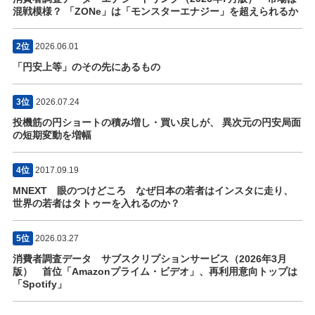
混戦模様？ 「ZONe」は「モンスターエナジー」を超えられるか
2位
2026.06.01
「円安上等」のその先にあるもの
3位
2026.07.24
投機筋の円ショートの積み増し・買い戻しが、 異次元の円安局面
の短期変動を増幅
4位
2017.09.19
MNEXT 眼のつけどころ なぜ日本の若者はインスタに走り、
世界の若者はタトゥーを入れるのか？
5位
2026.03.27
消費者調査データ サブスクリプションサービス（2026年3月
版） 首位「Amazonプライム・ビデオ」、再利用意向トップは
「Spotify」