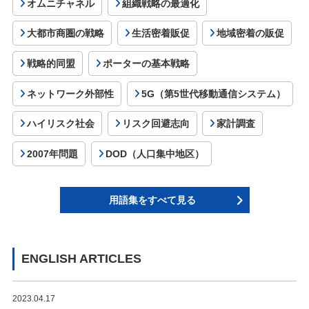
オムニチャネル
組織戦略の最適化
大都市商圏の戦略
生活密着販促
地域密着の販促
戦略的同盟
ポーターの基本戦略
ネットワーク外部性
5G（第5世代移動通信システム）
ハイリスク社会
リスク回避志向
家計調査
2007年問題
DOD（人口集中地区）
用語集をすべて見る
ENGLISH ARTICLES
2023.04.17