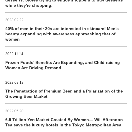
while they're shopping.
2023.02.22
40% of men in their 20s are interested in skincare! Men's
beauty expanding with awareness approaching that of
women
2022.11.14
Frozen Foods' Benefits Are Expanding, and Child-raising
Women Are Driving Demand
2022.09.12
The Penetration of Premium Beer, and a Polarization of the
Growing Beer Market
2022.06.20
6.9 Trillion Yen Market Created By Women― Will Afternoon
Tea save the luxury hotels in the Tokyo Metropolitan Area