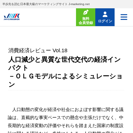
半歩先を読む日本最大級のマーケティングサイト J-marketing.net
無料
ログイン
会員登録
消費経済レビュー Vol.18
人口減少と異質な世代交代の経済イン
パクト
－ＯＬＧモデルによるシミュレーショ
ン
人口動態の変化が経済や社会におよぼす影響に関する議
論は、直截的な事実ベースでの懸念や主張だけでなく、中
長期的な経済変動の評価やそれらを踏まえた国家の制度設