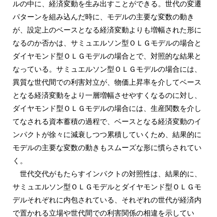
ルの中に、経済変動を生み出すことができる。世代の変遷
パターンを組み込んだ時に、モデルの主要な変数の動き
が、設定上のベースとなる経済変動よりも増幅された形に
なるのか否かは、サミュエルソン型ＯＬＧモデルの場合と
ダイヤモンド型ＯＬＧモデルの場合とで、対照的な結果と
なっている。サミュエルソン型ＯＬＧモデルの場合には、
異質な世代間での利害対立が、物価上昇率を介してベース
となる経済変動をより一層増幅させやすくなるのに対し、
ダイヤモンド型ＯＬＧモデルの場合には、生産関数を介し
てなされる資本蓄積の過程で、ベースとなる経済変動のイ
ンパクトが徐々に減衰しつつ累積していくため、結果的に
モデルの主要な変数の動きもスムーズな形に慣らされてい
く。
世代交代がもたらすインパクトの対照性は、結果的に、
サミュエルソン型ＯＬＧモデルとダイヤモンド型ＯＬＧモ
デルそれぞれに内包されている、それぞれの世代が経済内
で置かれる立場や世代間での利害関係の相違を示してい