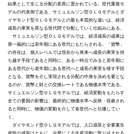
結果として生じる分配の差異に置かれている。世代重複モ
デルの代表例である、サミュエルソン型ＯＬＧモデルとダ
イヤモンド型ＯＬＧモデルとの最も本質的な違いは、経済
成長の果実を異なる世代間で分配していく仕組みにある。
サミュエルソン型ＯＬＧモデルでは、経済成長の成果は
第一義的には若年期にある世代にもたらされる。「貨幣」
の存在は、個人レベルでは現在から将来へ成長の果実を持
ち越す手段であると同時に、ある一時点でみると若年期に
ある世代から老年期にある世代へと成長の果実を移す手段
となる。貨幣を介し実現される分配の中身を決める要とな
るのが、貨幣と財との交換レートである物価水準である。
サミュエルソン型ＯＬＧモデルでは、経済変動をもたらす
全ての要因の影響は、最終的に物価水準へ反映・収斂され
ると同時に、物価の変動を介して各世代へと伝播してい
く。
ダイヤモンド型ＯＬＧモデルでは、人口成長と全要素生
産性の成長はともに、企業による生産活動に取り込まれる