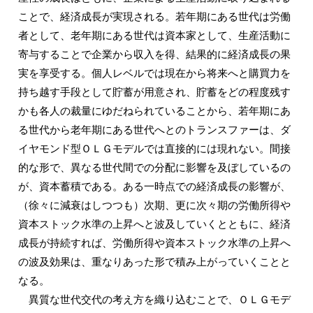
ことで、経済成長が実現される。若年期にある世代は労働
者として、老年期にある世代は資本家として、生産活動に
寄与することで企業から収入を得、結果的に経済成長の果
実を享受する。個人レベルでは現在から将来へと購買力を
持ち越す手段として貯蓄が用意され、貯蓄をどの程度残す
かも各人の裁量にゆだねられていることから、若年期にあ
る世代から老年期にある世代へとのトランスファーは、ダ
イヤモンド型ＯＬＧモデルでは直接的には現れない。間接
的な形で、異なる世代間での分配に影響を及ぼしているの
が、資本蓄積である。ある一時点での経済成長の影響が、
（徐々に減衰はしつつも）次期、更に次々期の労働所得や
資本ストック水準の上昇へと波及していくとともに、経済
成長が持続すれば、労働所得や資本ストック水準の上昇へ
の波及効果は、重なりあった形で積み上がっていくことと
なる。
異質な世代交代の考え方を織り込むことで、ＯＬＧモデ