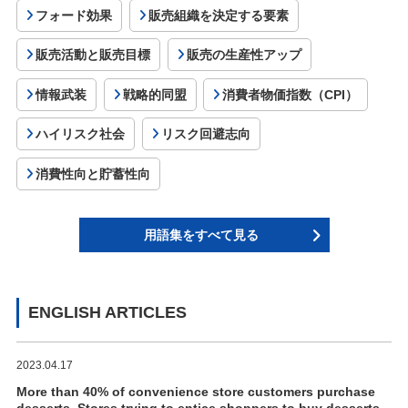
フォード効果
販売組織を決定する要素
販売活動と販売目標
販売の生産性アップ
情報武装
戦略的同盟
消費者物価指数（CPI）
ハイリスク社会
リスク回避志向
消費性向と貯蓄性向
用語集をすべて見る
ENGLISH ARTICLES
2023.04.17
More than 40% of convenience store customers purchase
desserts. Stores trying to entice shoppers to buy desserts