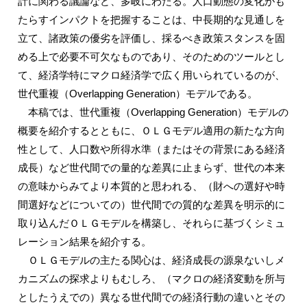
計に関わる議論など、多岐にわたる。人口動態の変化がも
たらすインパクトを把握することは、中長期的な見通しを
立て、諸政策の優劣を評価し、採るべき政策スタンスを固
める上で必要不可欠なものであり、そのためのツールとし
て、経済学特にマクロ経済学で広く用いられているのが、
世代重複（Overlapping Generation）モデルである。
本稿では、世代重複（Overlapping Generation）モデルの
概要を紹介するとともに、ＯＬＧモデル適用の新たな方向
性として、人口数や所得水準（またはその背景にある経済
成長）など世代間での量的な差異に止まらず、世代の本来
の意味からみてより本質的と思われる、（財への選好や時
間選好などについての）世代間での質的な差異を明示的に
取り込んだＯＬＧモデルを構築し、それらに基づくシミュ
レーション結果を紹介する。
ＯＬＧモデルの主たる関心は、経済成長の源泉ないしメ
カニズムの探求よりもむしろ、（マクロの経済変動を所与
としたうえでの）異なる世代間での経済行動の違いとその