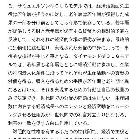
る。サミュエルソン型ＯＬＧモデルでは、経済活動面の主
役は若年層が担うのに対し、老年層は若年層が獲得した成
果の一部を分け前としてもらう形で依存している。若年層
が提供しうる財と老年層が保有する貨幣との相対的多寡を
反映して、それぞれの経済的立場の優劣が決まる。最終的
には物価に跳ね返り、実現された分配の中身によって、事
後的な損得が生じる事となる。ダイヤモンド型ＯＬＧモデ
ルでは、若年層も老年層もともに経済活動に参加し、企業
の利潤最大化条件に沿ってそれぞれが生産活動への貢献の
対価を得る。収入を得るための手段が若年期と老年期で異
なるとはいえ、それを実現するための行動は自己の裁量の
みで決定でき、世代間での分配の問題は生じない。生産関
数に内在する経済成長へのエンジンと経済変動をスムージ
ングさせる仕組みが、世代間での利害対立よりはむしろ、
利害の一致を促す方向に作用している。
対照的な性格を有するふたつの世代間で、経済で主役と