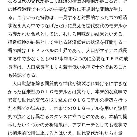
なる世代の交代が起こり経済の構造的転換が起こると、そ
の移行過程でモデルの主要な変数に不規則な変動が生じ
る。こういった特徴は、一見すると対照的なふたつの経済
状況を真ん中でつなげただけに見える世代交代のモデルか
ら導かれた含意としては、むしろ興味深い結果といえる。
構造転換の結果として生じる経済低迷の状況を打開する一
番の鍵はＴＦＰレベルの上昇であり、人口がマイナス成長
する中で少なくともGDP水準を保つのに必要なＴＦＰの成
長率は、人口成長率よりも若干低い水準で十分であること
も確認できる。
人口動態を除き同質的な世代が複製され続けるにすぎな
かった従来型のＯＬＧモデルとは異なり、本来的な意味で
異質な世代の交代を取り込んだＯＬＧモデルの構築を行っ
た本稿での試みは、これまでのＯＬＧモデルを用いた諸研
究の流れとは異なるスタンスに立つものである。本稿で提
示したいくつかの分析結果は、アプローチとしても現状で
は初歩的段階に止まるとはいえ、世代交代がもたらす量