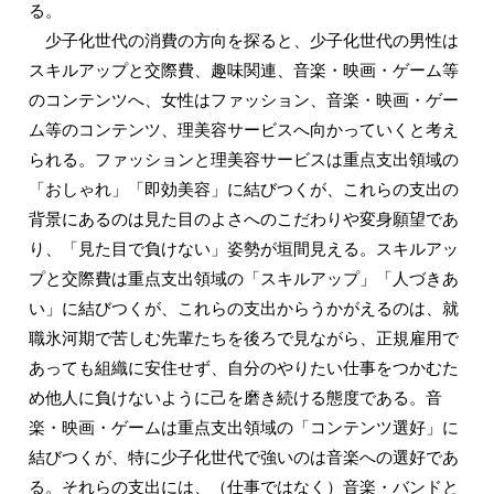
る。
少子化世代の消費の方向を探ると、少子化世代の男性は
スキルアップと交際費、趣味関連、音楽・映画・ゲーム等
のコンテンツへ、女性はファッション、音楽・映画・ゲー
ム等のコンテンツ、理美容サービスへ向かっていくと考え
られる。ファッションと理美容サービスは重点支出領域の
「おしゃれ」「即効美容」に結びつくが、これらの支出の
背景にあるのは見た目のよさへのこだわりや変身願望であ
り、「見た目で負けない」姿勢が垣間見える。スキルアッ
プと交際費は重点支出領域の「スキルアップ」「人づきあ
い」に結びつくが、これらの支出からうかがえるのは、就
職氷河期で苦しむ先輩たちを後ろで見ながら、正規雇用で
あっても組織に安住せず、自分のやりたい仕事をつかむた
め他人に負けないように己を磨き続ける態度である。音
楽・映画・ゲームは重点支出領域の「コンテンツ選好」に
結びつくが、特に少子化世代で強いのは音楽への選好であ
る。それらの支出には、（仕事ではなく）音楽・バンドと