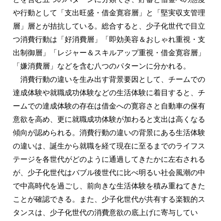
や行動として「支出旺盛・借金寛容層」と「堅実収支管理
層」層とが拮抗している。総合すると、少子化世代で目立
つ消費行動は「好消費層」「即効美容＆おしゃれ重視・支
出制御層」「レジャー＆スキルアップ重視・借金寛容層」
「嫌消費層」などを含む八つのパターンに分かれる。
消費行動の違いを生み出す背景要因として、チームでの
達成体験や就職成功体験などの生活体験に着目すると、チ
ームでの達成体験の存在は借金への寛容さと自動車の保有
意欲を高め、更に就職成功体験が加わると支出は高くなる
傾向が認められる。消費行動の違いの背景にある生活体験
の違いは、誕生から就職を経て現在に至るまでのライフス
テージを各世代がどのように通過してきたかに左右される
が、少子化世代はバブル後世代に比べ明るい社会風潮の中
で中高時代を過ごし、前向きな生活体験を積み重ねてきた
ことが確認できる。また、少子化世代が共有する楽観的ス
タンスは、少子化世代の消費意欲の底上げに寄与してい