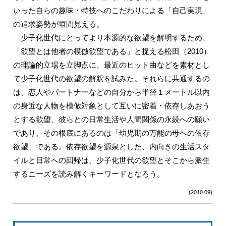
いった自らの趣味・特技へのこだわりによる「自己実現」
の追求姿勢が垣間見える。
少子化世代にとってより本源的な欲望を解明するため、
「欲望とは他者の模倣欲望である」と捉える松田（2010）
の理論的立場を立脚点に、最近のヒット曲などを素材とし
て少子化世代の欲望の解釈を試みた。それらに共通するの
は、恋人やパートナーなどの自分から半径１メートル以内
の身近な人物を模倣対象として互いに密着・依存しあおう
とする欲望、彼らとの日常生活や人間関係の永続への願い
であり、その根底にあるのは「幼児期の万能の母への依存
欲望」である。依存欲望を源泉とした、内向きの生活スタ
イルと日常への回帰は、少子化世代の欲望とそこから派生
するニーズを読み解くキーワードとなろう。
(2010.09)