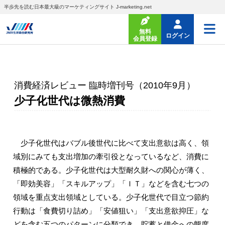
半歩先を読む日本最大級のマーケティングサイト J-marketing.net
無料
ログイン
会員登録
消費経済レビュー 臨時増刊号（2010年9月）
少子化世代は微熱消費
少子化世代はバブル後世代に比べて支出意欲は高く、領
域別にみても支出増加の牽引役となっているなど、消費に
積極的である。少子化世代は大型耐久財への関心が薄く、
「即効美容」「スキルアップ」「ＩＴ」などを含む七つの
領域を重点支出領域としている。少子化世代で目立つ節約
行動は「食費切り詰め」「安値狙い」「支出意欲抑圧」な
どを含む五つのパターンに分類でき、貯蓄と借金への態度