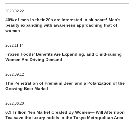
2023.02.22
40% of men in their 20s are interested in skincare! Men's
beauty expanding with awareness approaching that of
women
2022.11.14
Frozen Foods' Benefits Are Expanding, and Child-raising
Women Are Driving Demand
2022.09.12
The Penetration of Premium Beer, and a Polarization of the
Growing Beer Market
2022.06.20
6.9 Trillion Yen Market Created By Women― Will Afternoon
Tea save the luxury hotels in the Tokyo Metropolitan Area