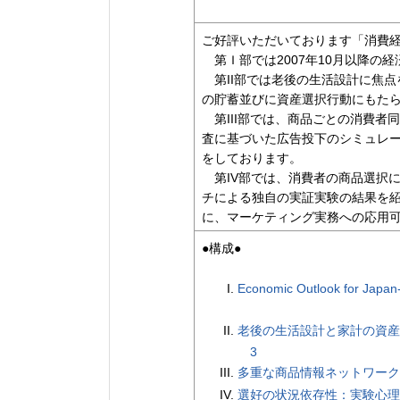
ご好評いただいております「消費
第Ｉ部では2007年10月以降の
第II部では老後の生活設計に焦点
の貯蓄並びに資産選択行動にもた
第III部では、商品ごとの消費者
査に基づいた広告投下のシミュレ
をしております。
第IV部では、消費者の商品選択
チによる独自の実証実験の結果を
に、マーケティング実務への応用
●構成●
Economic Outlook for Japan
老後の生活設計と家計の資産蓄
3
多重な商品情報ネットワーク
選好の状況依存性：実験心理