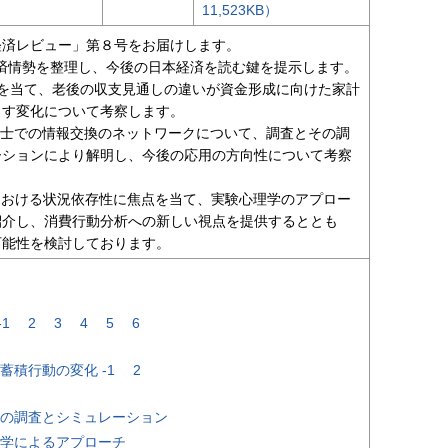
11,523KB）
経済レビュー」第８号をお届けします。
経済情勢を整理し、今後の日本経済を読む鍵を提示します。
を当て、老後の収支見通しの違いが資金形成に向けた家計
らす変化について考察します。
同士での情報交換のネットワークについて、調査とその調
ーションにより解明し、今後の応用の方向性について考察
における状況依存性に焦点を当て、実験心理学のアプロー
紹介し、消費行動分析への新しい視点を提供するととも
可能性を検討しております。
-1
2
3
4
5
6
積行動の変化 -1
2
の調査とシミュレーション
学によるアプローチ