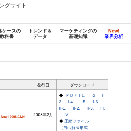
ングサイト
略ケースの
トレンド＆
マーケティングの
New!
教科書
データ
基礎知識
業界分析
発行日
ダウンロード
◆
ＰＤＦ I-1.
I-2.
I-
3.
I-4.
I-5.
I-6.
II-1.
II-2.
II-3.
III.
2008年2月
IV.
New! 2008.03.04
◆
圧縮ファイル
（自己解凍形式