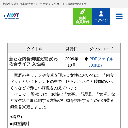
半歩先を読む日本最大級のマーケティングサイト J-marketing.net
無料
ログイン
会員登録
タイトル
発行日
ダウンロード
新たな内食調理実態-変わ
2009年
◆
PDFファイル
る食ライフ 女性編
10月
（500KB）
家庭のキッチンや食卓を預かる女性においては、「内食
戻り」というトレンドの中で、限られたお金と時間のやり
くりなどで難しい課題を抱えています。
そこで、 弊社では、女性の「食事」「調理」「食卓」な
ど食生活全般に関する意識や行動を把握するための消費者
調査を実施しました。
●構成●
■調査設計