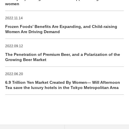
women
2022.11.14
Frozen Foods' Benefits Are Expanding, and Child-raising
Women Are Driving Demand
2022.09.12
The Penetration of Premium Beer, and a Polarization of the
Growing Beer Market
2022.06.20
6.9 Trillion Yen Market Created By Women― Will Afternoon
Tea save the luxury hotels in the Tokyo Metropolitan Area