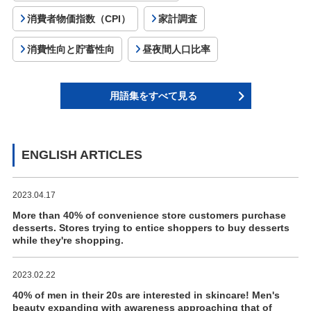
消費者物価指数（CPI）
家計調査
消費性向と貯蓄性向
昼夜間人口比率
用語集をすべて見る
ENGLISH ARTICLES
2023.04.17
More than 40% of convenience store customers purchase
desserts. Stores trying to entice shoppers to buy desserts
while they're shopping.
2023.02.22
40% of men in their 20s are interested in skincare! Men's
beauty expanding with awareness approaching that of