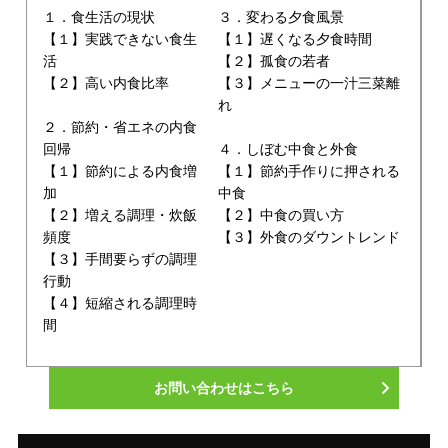
１．食生活の現状
３．変わる夕食風景
【１】実践できない食生
【１】遅くなる夕食時間
活
【２】孤食の若者
【２】高い内食比率
【３】メニューの一汁三菜離
れ
２．節約・省エネの内食
回帰
４．しぼむ中食と外食
【１】節約による内食増
【１】節約手作りに押される
加
中食
【２】増える調理・炊飯
【２】中食の買い方
頻度
【３】外食のダウントレンド
【３】手間要らずの調理
行動
【４】短縮される調理時
間
お問い合わせはこちら