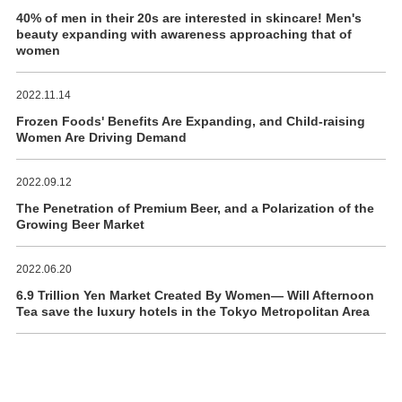
40% of men in their 20s are interested in skincare! Men's
beauty expanding with awareness approaching that of
women
2022.11.14
Frozen Foods' Benefits Are Expanding, and Child-raising
Women Are Driving Demand
2022.09.12
The Penetration of Premium Beer, and a Polarization of the
Growing Beer Market
2022.06.20
6.9 Trillion Yen Market Created By Women― Will Afternoon
Tea save the luxury hotels in the Tokyo Metropolitan Area