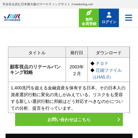
半歩先を読む日本最大級のマーケティングサイト J-marketing.net
無料
ログイン
会員登録
タイトル
発行日
ダウンロード
◆
ＰＤＦ
顧客視点のリテールバン
2003年
◆
圧縮ファイル
キング戦略
２月
（LHA5.0）
1,400兆円を超える金融資産を保有する日本。その日本人の
資産選択行動に変化の兆しがみえている。リスクをも受容
する新しい選択行動に邦銀はどう対応すべきなのかについ
ての分析、提言を行っています。
お問い合わせはこちら