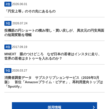
2位
2026.06.01
「円安上等」のその先にあるもの
3位
2026.07.24
投機筋の円ショートの積み増し・買い戻しが、 異次元の円安局面
の短期変動を増幅
4位
2017.09.19
MNEXT 眼のつけどころ なぜ日本の若者はインスタに走り、
世界の若者はタトゥーを入れるのか？
5位
2026.03.27
消費者調査データ サブスクリプションサービス（2026年3月
版） 首位「Amazonプライム・ビデオ」、再利用意向トップは
「Spotify」
採用情報