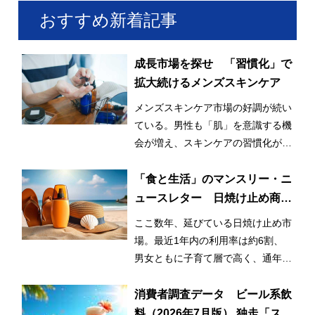
おすすめ新着記事
成長市場を探せ 「習慣化」で
拡大続けるメンズスキンケア
メンズスキンケア市場の好調が続い
ている。男性も「肌」を意識する機
会が増え、スキンケアの習慣化が始
まっているとみられる。
「食と生活」のマンスリー・ニ
ュースレター 日焼け止め商品
の利用率が3割増！ 日常的かつ
ここ数年、延びている日焼け止め市
早期化・長期化する日焼け止め
場。最近1年内の利用率は約6割、
市場
男女ともに子育て層で高く、通年利
用と使用範囲の拡大が市場拡大のひ
とつの要因となっている。
消費者調査データ ビール系飲
料（2026年7月版） 独走「スー