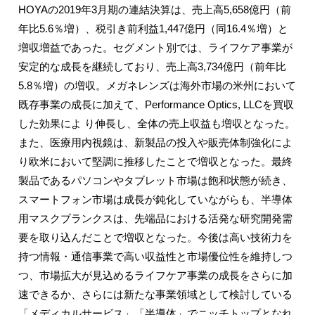
HOYAの2019年3月期の連結決算は、売上高5,658億円（前
年比5.6％増）、税引き前利益1,447億円（同16.4％増）と
増収増益であった。セグメント別では、ライフケア事業が
安定的な成長を継続しており、売上高3,734億円（前年比
5.8％増）の増収。メガネレンズは海外市場の米州において
既存事業の成長に加えて、Performance Optics, LLCを買収
した効果によ り伸長し、全体の売上収益も増収となった。
また、医療用内視鏡は、新製品の投入や販売体制強化によ
り欧米において堅調に推移したことで増収となった。最終
製品であるパソコンやタブレット市場は飽和状態が続き、
スマートフォン市場は成長が鈍化していながらも、半導体
用マスクブランクスは、先端品における活発な研究開発需
要を取り込んだことで増収となった。今後は高い技術力を
持つ情報・通信事業で高い収益性と市場優位性を維持しつ
つ、市場拡大が見込めるライフケア事業の成長をさらに加
速できるか、さらには新たな事業領域として検討している
「メディカルサービス」「半導体」でニッチトップとなれ