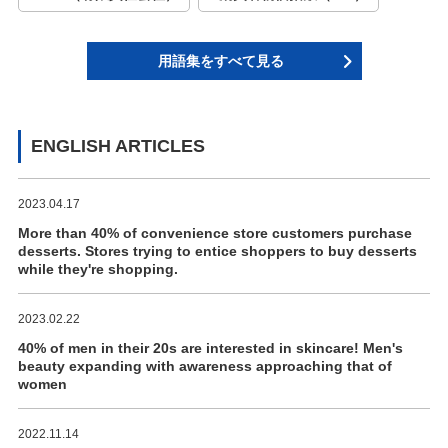
用語集をすべて見る
ENGLISH ARTICLES
2023.04.17
More than 40% of convenience store customers purchase
desserts. Stores trying to entice shoppers to buy desserts
while they're shopping.
2023.02.22
40% of men in their 20s are interested in skincare! Men's
beauty expanding with awareness approaching that of
women
2022.11.14