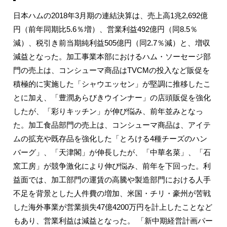
日本ハムの2018年3月期の連結決算は、売上高1兆2,692億
円（前年同期比5.6％増）、営業利益492億円（同8.5％
減）、税引き前当期純利益505億円（同2.7％減）と、増収
減益となった。加工事業本部におけるハム・ソーセージ部
門の売上は、コンシューマ商品はTVCMの投入など販促を
積極的に実施した「シャウエッセン」が堅調に推移したこ
とに加え、「豊潤あらびきウインナー」の店頭販促を強化
したが、「彩りキッチン」が伸び悩み、前年並みとなっ
た。加工食品部門の売上は、コンシューマ商品は、アイテ
ムの拡充や既存品を強化した「とろける4種チーズのハン
バーグ」、「天津閣」が伸長したが、「中華名菜」、「石
窯工房」が競争激化により伸び悩み、前年を下回った。利
益面では、加工部門の運賃の高騰や製造部門における人手
不足を背景とした人件費の増加、米国・チリ・豪州が苦戦
した海外事業が営業損失47億4200万円を計上したことなど
もあり、営業利益は減益となった。 「新中期経営計画パー