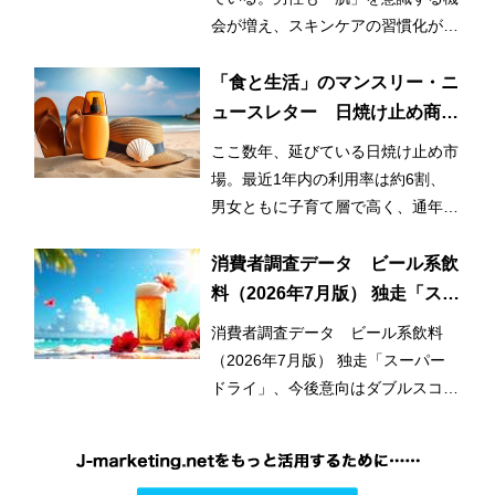
会が増え、スキンケアの習慣化が始
まっているとみられる。
「食と生活」のマンスリー・ニ
ュースレター 日焼け止め商品
の利用率が3割増！ 日常的かつ
ここ数年、延びている日焼け止め市
早期化・長期化する日焼け止め
場。最近1年内の利用率は約6割、
市場
男女ともに子育て層で高く、通年利
用と使用範囲の拡大が市場拡大のひ
とつの要因となっている。
消費者調査データ ビール系飲
料（2026年7月版） 独走「スー
パードライ」、今後意向はダブ
消費者調査データ ビール系飲料
ルスコアに
（2026年7月版） 独走「スーパー
ドライ」、今後意向はダブルスコア
に