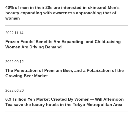
40% of men in their 20s are interested in skincare! Men's
beauty expanding with awareness approaching that of
women
2022.11.14
Frozen Foods' Benefits Are Expanding, and Child-raising
Women Are Driving Demand
2022.09.12
The Penetration of Premium Beer, and a Polarization of the
Growing Beer Market
2022.06.20
6.9 Trillion Yen Market Created By Women― Will Afternoon
Tea save the luxury hotels in the Tokyo Metropolitan Area