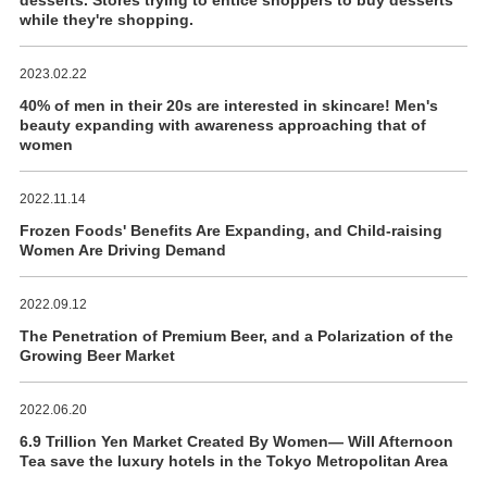
desserts. Stores trying to entice shoppers to buy desserts
while they're shopping.
2023.02.22
40% of men in their 20s are interested in skincare! Men's
beauty expanding with awareness approaching that of
women
2022.11.14
Frozen Foods' Benefits Are Expanding, and Child-raising
Women Are Driving Demand
2022.09.12
The Penetration of Premium Beer, and a Polarization of the
Growing Beer Market
2022.06.20
6.9 Trillion Yen Market Created By Women― Will Afternoon
Tea save the luxury hotels in the Tokyo Metropolitan Area