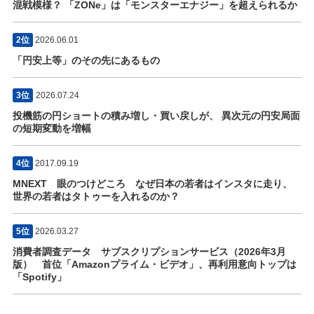
混戦模様？ 「ZONe」は「モンスターエナジー」を超えられるか
2位
2026.06.01
「円安上等」のその先にあるもの
3位
2026.07.24
投機筋の円ショートの積み増し・買い戻しが、 異次元の円安局面
の短期変動を増幅
4位
2017.09.19
MNEXT 眼のつけどころ なぜ日本の若者はインスタに走り、
世界の若者はタトゥーを入れるのか？
5位
2026.03.27
消費者調査データ サブスクリプションサービス（2026年3月
版） 首位「Amazonプライム・ビデオ」、再利用意向トップは
「Spotify」