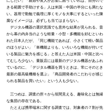
にしたい」「親類や友人がお金に困っていれば、自分ので
きる範囲で手助けする」人は米国・中国の半分にも満たな
い。器用で勤勉で義理に厚くモノを大事にするといった陳
腐なイメージは、必ずしも当てはまらない。
デジタル機器の選択意識でも意外な結果が見られる。昔
から幕の内弁当のような軽量・小型・多機能を好むといわ
れた日本人だが、「同じ機能であれば、小さくて軽い製品
のほうがよい」「単機能よりも、いろいろな機能が付いて
いる製品に魅力を感じる」と答えた人は米国・中国と比べ
てむしろ少ない。量販店には最新のデジタル機器があふれ
ているのに、「デジタル機器を買うときは、常にそのとき
最新の最高級機種を選ぶ」「商品開発者のこだわりが感じ
られる製品を買いたい」という人も少ない。
三つめは、調査の所々から垣間見える、趣味化とは無縁
な集団の存在である。
たとえば携帯端末に関する調査では、対象者の７割が先