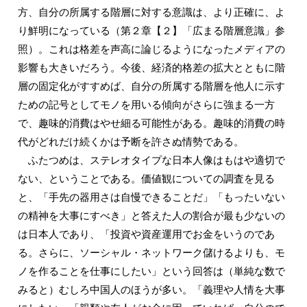
方、自分の所属する階層に対する意識は、より正確に、よ
り鮮明になっている（第２章【２】「広まる階層意識」参
照）。これは格差を声高に論じるようになったメディアの
影響も大きいだろう。今後、経済的格差の拡大とともに階
層の固定化がすすめば、自分の所属する階層を他人に示す
ための記号としてモノを用いる傾向がさらに強まる一方
で、趣味的消費はやせ細る可能性がある。趣味的消費の時
代がどれだけ続くかは予断を許さぬ情勢である。
ふたつめは、ステレオタイプな日本人像はもはや適切で
ない、ということである。価値観についての調査を見る
と、「手先の器用さは自慢できることだ」「もったいない
の精神を大事にすべき」と答えた人の割合が最も少ないの
は日本人であり、「投資や資産運用でお金をいうのであ
る。さらに、ソーシャル・ネットワーク儲けるよりも、モ
ノを作ることを仕事にしたい」という回答は（単純な数で
みると）むしろ中国人のほうが多い。「義理や人情を大事