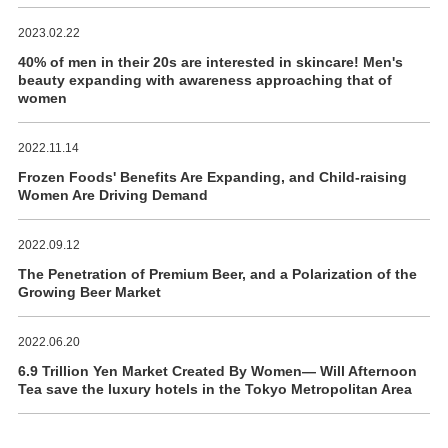
2023.02.22
40% of men in their 20s are interested in skincare! Men's
beauty expanding with awareness approaching that of
women
2022.11.14
Frozen Foods' Benefits Are Expanding, and Child-raising
Women Are Driving Demand
2022.09.12
The Penetration of Premium Beer, and a Polarization of the
Growing Beer Market
2022.06.20
6.9 Trillion Yen Market Created By Women― Will Afternoon
Tea save the luxury hotels in the Tokyo Metropolitan Area