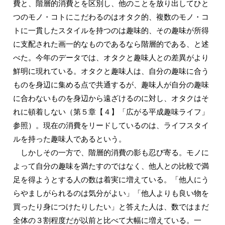
費と、階層的消費とを区別し、他のことを放り出してひと
つのモノ・コトにこだわるのはオタク的、複数のモノ・コ
トに一貫したスタイルを持つのは趣味的、その趣味が所得
に支配された画一的なものであるなら階層的である、と述
べた。今年のデータでは、オタクと趣味人との差異がより
鮮明に現れている。オタクと趣味人は、自分の趣味に合う
ものを身辺に集める点で共通するが、趣味人が自分の趣味
に合わないものを身辺から遠ざけるのに対し、オタクはそ
れに頓着しない（第５章【４】「広がる平成趣味ライフ」
参照）。現在の消費をリードしているのは、ライフスタイ
ルを持った趣味人であるという。
しかしその一方で、階層的消費の影も忍び寄る。モノに
よって自分の趣味を満たすのではなく、他人との比較で満
足を得ようとする人の数は着実に増えている。「他人にう
らやましがられるのは気分がよい」「他人よりも良い物を
買ったり身につけたりしたい」と答えた人は、数ではまだ
全体の３割程度だが以前と比べて大幅に増えている。一