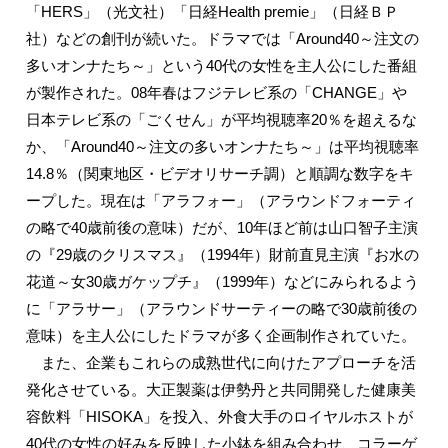
「HERS」（光文社）「日経Health premie」（日経ＢＰ
社）などの創刊が続いた。ドラマでは「Around40～注文の
多いオンナたち～」という40代の女性を主人公にした番組
が製作された。08年春はフジテレビ系の「CHANGE」や
日本テレビ系の「ごくせん」が平均視聴率20％を超えるな
か、「Around40～注文の多いオンナたち～」は平均視聴率
14.8％（関東地区・ビデオリサーチ調）と順調な数字をキ
ープした。現在は「アラフォー」（アラウンドフォーティ
の略で40歳前後の意味）だが、10年ほど前は山口智子主演
の『29歳のクリスマス』（1994年）財前直見主演『お水の
花道～女30歳ガケップチ』（1999年）などにみられるよう
に「アラサー」（アラウンドサーティーの略で30歳前後の
意味）を主人公にしたドラマが多く企画制作されていた。
また、企業もこれらの成熟世代に向けたアプローチを活
発化させている。大正製薬は伊勢丹と共同開発した健康美
容飲料「HISOKA」を投入、外食大手のロイヤルホストが
40代の女性の好みを反映した小鉢を組み合わせ、コラーゲ