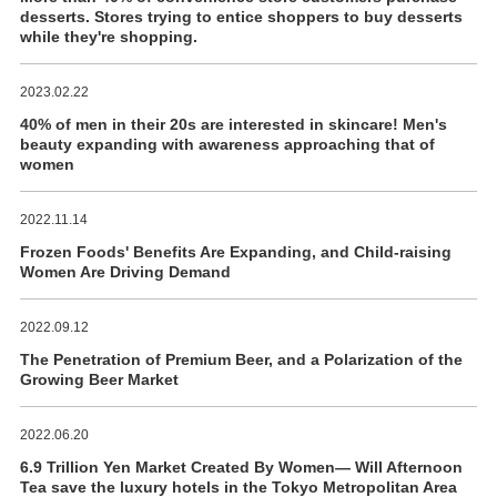
desserts. Stores trying to entice shoppers to buy desserts
while they're shopping.
2023.02.22
40% of men in their 20s are interested in skincare! Men's
beauty expanding with awareness approaching that of
women
2022.11.14
Frozen Foods' Benefits Are Expanding, and Child-raising
Women Are Driving Demand
2022.09.12
The Penetration of Premium Beer, and a Polarization of the
Growing Beer Market
2022.06.20
6.9 Trillion Yen Market Created By Women― Will Afternoon
Tea save the luxury hotels in the Tokyo Metropolitan Area