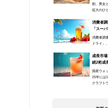
割、男女
拡大のひ
消費者調
「スーパ
消費者調査
ドライ」
成長市場
続2桁成
国産ウォッ
25年には
クラフト
後も成長