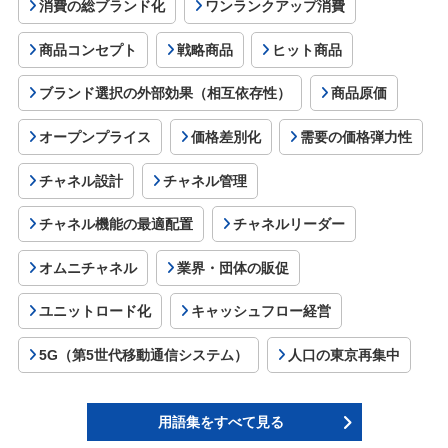
消費の総ブランド化
ワンランクアップ消費
商品コンセプト
戦略商品
ヒット商品
ブランド選択の外部効果（相互依存性）
商品原価
オープンプライス
価格差別化
需要の価格弾力性
チャネル設計
チャネル管理
チャネル機能の最適配置
チャネルリーダー
オムニチャネル
業界・団体の販促
ユニットロード化
キャッシュフロー経営
5G（第5世代移動通信システム）
人口の東京再集中
用語集をすべて見る