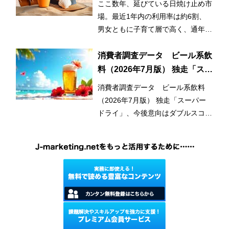
ここ数年、延びている日焼け止め市
早期化・長期化する日焼け止め
場。最近1年内の利用率は約6割、
市場
男女ともに子育て層で高く、通年利
用と使用範囲の拡大が市場拡大のひ
とつの要因となっている。
消費者調査データ ビール系飲
料（2026年7月版） 独走「スー
パードライ」、今後意向はダブ
消費者調査データ ビール系飲料
ルスコアに
（2026年7月版） 独走「スーパー
ドライ」、今後意向はダブルスコア
に