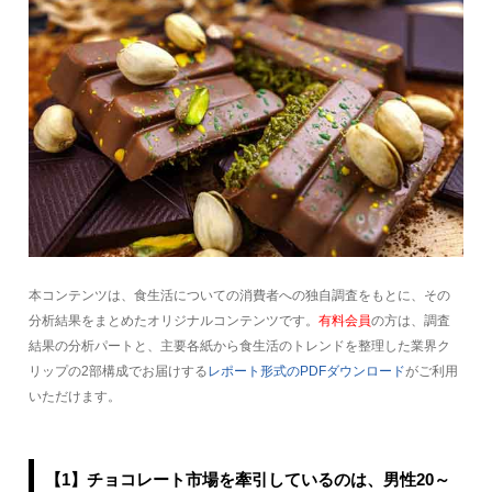
本コンテンツは、食生活についての消費者への独自調査をもとに、その
分析結果をまとめたオリジナルコンテンツです。
有料会員
の方は、調査
結果の分析パートと、主要各紙から食生活のトレンドを整理した業界ク
リップの2部構成でお届けする
レポート形式のPDFダウンロード
がご利用
いただけます。
【1】チョコレート市場を牽引しているのは、男性20～