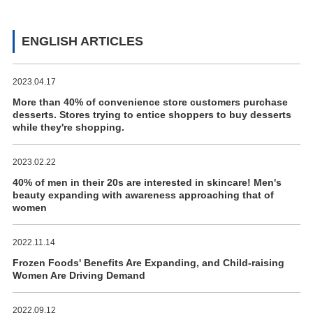
ENGLISH ARTICLES
2023.04.17
More than 40% of convenience store customers purchase
desserts. Stores trying to entice shoppers to buy desserts
while they're shopping.
2023.02.22
40% of men in their 20s are interested in skincare! Men's
beauty expanding with awareness approaching that of
women
2022.11.14
Frozen Foods' Benefits Are Expanding, and Child-raising
Women Are Driving Demand
2022.09.12