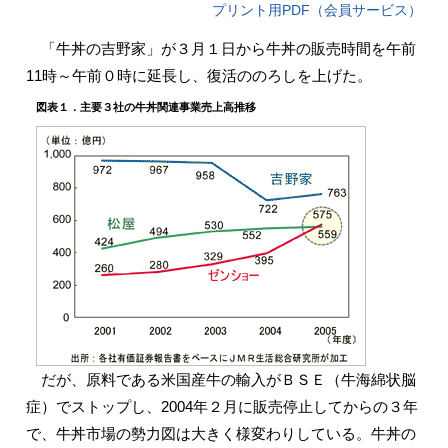
プリント用PDF（会員サービス）
「牛丼の吉野家」が３月１日から牛丼の販売時間を午前
11時～午前０時に延長し、復活ののろしを上げた。
図表１．主要３社の牛丼関連事業売上高推移
だが、原料である米国産牛の輸入がＢＳＥ（牛海綿状脳
症）でストップし、2004年２月に販売停止してからの３年
で、牛丼市場の勢力図は大きく様変わりしている。牛丼の