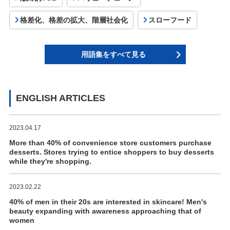
格差化、格差の拡大、階層社会化
スローフード
用語集をすべて見る
ENGLISH ARTICLES
2023.04.17
More than 40% of convenience store customers purchase
desserts. Stores trying to entice shoppers to buy desserts
while they're shopping.
2023.02.22
40% of men in their 20s are interested in skincare! Men's
beauty expanding with awareness approaching that of
women