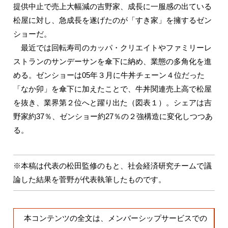
提供中止で売上大幅減の吉野家、成長に一服感の出ている
松屋に対し、急成長を遂げたのが「すき家」を擁するゼン
ショーだ。
最近では回転寿司のカッパ・クリエイトやファミリーレ
ストランのサンデーサンを傘下に納め、業態の多角化を進
める。ゼンショーは05年３月に牛丼チェーン４位だった
「なか卯」を傘下に加えたことで、牛丼関連売上高で松屋
を抜き、業界第２位へと躍り出た（図表１）。シェアは吉
野家約37％、ゼンショー約27％の２強構造に変化しつつあ
る。
※本稿は代表の松田監修のもと、社会経済研究チームで議
論した結果を菅野が代表執筆したものです。
本コンテンツの全文は、メンバーシップサービスでの