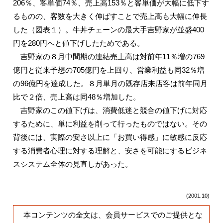
206％、客単価74％、売上高153％と客単価が大幅に低下す
るものの、客数を大きく伸ばすことで売上高も大幅に伸長
した（図表１）。牛丼チェーンの最大手吉野家が並盛400
円を280円へと値下げしたためである。
吉野家の８月中間期の連結売上高は対前年11％増の769
億円と従来予想の705億円を上回り、営業利益も同32％増
の96億円を達成した。８月単月の既存店来店客は前年同月
比で２倍、売上高は同48％増加した。
吉野家のこの値下げは、消費低迷と競合の値下げに対応
するために、単に利益を削って行ったものではない。その
背後には、実際の安さ以上に「お買い得感」に敏感に反応
する消費者心理に対する理解と、安さを可能にするビジネ
スシステム全体の見直しがあった。
(2001.10)
本コンテンツの全文は、会員サービスでのご提供とな