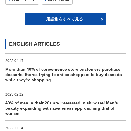
用語集をすべて見る
ENGLISH ARTICLES
2023.04.17
More than 40% of convenience store customers purchase
desserts. Stores trying to entice shoppers to buy desserts
while they're shopping.
2023.02.22
40% of men in their 20s are interested in skincare! Men's
beauty expanding with awareness approaching that of
women
2022.11.14