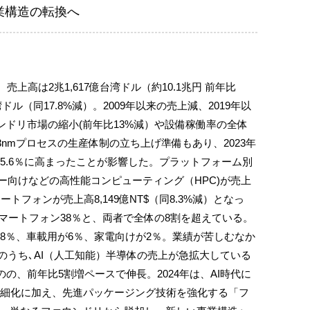
業構造の転換へ
、売上高は2兆1,617億台湾ドル（約10.1兆円 前年比
湾ドル（同17.8%減）。2009年以来の売上減、2019年以
ドリ市場の縮小(前年比13%減）や設備稼働率の全体
nmプロセスの生産体制の立ち上げ準備もあり、2023年
45.6％に高まったことが影響した。プラットフォーム別
バー向けなどの高性能コンピューティング（HPC)が売上
スマートフォンが売上高8,149億NT$（同8.3%減）となっ
スマートフォン38％と、両者で全体の8割を超えている。
が8％、車載用が6％、家電向けが2％。業績が苦しむなか
のうち､AI（人工知能）半導体の売上が急拡大している
の、前年比5割増ペースで伸長。2024年は、AI時代に
）の微細化に加え、先進パッケージング技術を強化する「フ