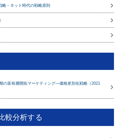
競争戦略－ネット時代の戦略原則
方
期の富裕層開拓マーケティング―価格差別化戦略（2021
比較分析する