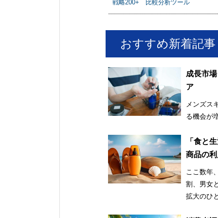
戦略200+ 比較分析ツール
おすすめ新着記事
成長市場
ア
メンズス
る機会が
「食と生
商品の利
け止め市
ここ数年
割、男女
拡大のひ