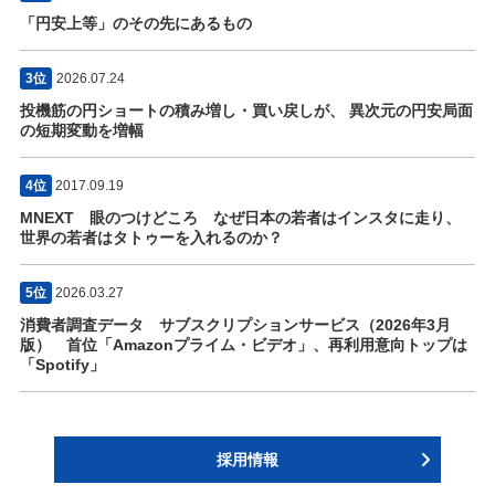
「円安上等」のその先にあるもの
3位
2026.07.24
投機筋の円ショートの積み増し・買い戻しが、 異次元の円安局面
の短期変動を増幅
4位
2017.09.19
MNEXT 眼のつけどころ なぜ日本の若者はインスタに走り、
世界の若者はタトゥーを入れるのか？
5位
2026.03.27
消費者調査データ サブスクリプションサービス（2026年3月
版） 首位「Amazonプライム・ビデオ」、再利用意向トップは
「Spotify」
採用情報