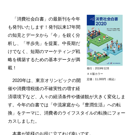
「消費社会白書」の最新刊を今年
も発刊いたします！発刊以来17年間
の知見とデータから「今」を鋭く分
析し、「半歩先」を提案。中長期だ
けでなく、短期のマーケティング戦
略を構築するための基本データが満
載！
発行：2019年12月
Ａ４版カラー
2020年は、東京オリンピックの開
定価：11,000円（税込）
催や消費増税後の不確実性の増す経
済環境下など、人々の経済条件や価値観が大きく変化しま
す。今年の白書では「中流家庭から『豊潤生活』への転
換」をテーマに、消費者のライフスタイルの転換にフォー
カスしました。
本書が皆様のお役に立てれば幸いです。