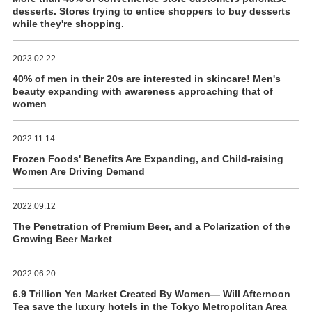
desserts. Stores trying to entice shoppers to buy desserts
while they're shopping.
2023.02.22
40% of men in their 20s are interested in skincare! Men's
beauty expanding with awareness approaching that of
women
2022.11.14
Frozen Foods' Benefits Are Expanding, and Child-raising
Women Are Driving Demand
2022.09.12
The Penetration of Premium Beer, and a Polarization of the
Growing Beer Market
2022.06.20
6.9 Trillion Yen Market Created By Women― Will Afternoon
Tea save the luxury hotels in the Tokyo Metropolitan Area