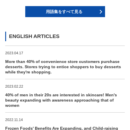
用語集をすべて見る
ENGLISH ARTICLES
2023.04.17
More than 40% of convenience store customers purchase
desserts. Stores trying to entice shoppers to buy desserts
while they're shopping.
2023.02.22
40% of men in their 20s are interested in skincare! Men's
beauty expanding with awareness approaching that of
women
2022.11.14
Frozen Foods' Benefits Are Expanding, and Child-raising