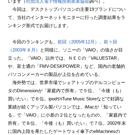
います（
社団法人電子情報技術産業協会
調べ）。
今回は、デスクトップパソコンの主要19ブランドについ
て、当社のインターネットモニターに行った調査結果をラ
ンキング形式でお届けします。
今回のランキングも、
前回（2005年12月）、
前々回
（2003年８月）
と同様に、ソニーの「VAIO」の強さが目
立った。「VAIO」以外では、ＮＥＣの「VALUESTAR」
や、富士通の「FMV-DESKPOWER」など、国内の老舗的
パソコンメーカーの製品が上位を占めている。
海外勢では、世界市場でシェアトップのデルコンピュー
タのDimensionが「家庭内で所有」で５位、「今後（も）
買いたい」で６位。ipodやiTune Music Storeなどで好調な
業績が続くアップル製パソコンでは、iMacが「知ってい
る」で「VAIO」に小差の２位となったものの、「家庭内で
所有」で８位、「今後（も）買いたい」で７位。2002年末
に国内上陸を果たしたゲートウェイ傘下のeMachinesの