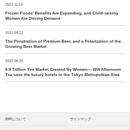
2022.11.14
Frozen Foods' Benefits Are Expanding, and Child-raising
Women Are Driving Demand
2022.09.12
The Penetration of Premium Beer, and a Polarization of the
Growing Beer Market
2022.06.20
6.9 Trillion Yen Market Created By Women― Will Afternoon
Tea save the luxury hotels in the Tokyo Metropolitan Area
JMRについて
サイトマップ