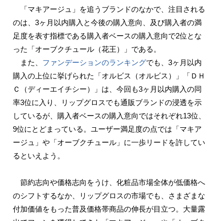
「マキアージュ」を追うブランドのなかで、注目される
のは、3ヶ月以内購入と今後の購入意向、及び購入者の満
足度を表す指標である購入者ベースの購入意向で2位とな
った「オーブクチュール（花王）」である。
また、
ファンデーションのランキング
でも、3ヶ月以内
購入の上位に挙げられた「オルビス（オルビス）」「ＤＨ
Ｃ（ディーエイチシー）」は、今回も3ヶ月以内購入の同
率3位に入り、リップグロスでも通販ブランドの浸透を示
しているが、購入者ベースの購入意向ではそれぞれ13位、
9位にとどまっている。ユーザー満足度の点では「マキア
ージュ」や「オーブクチュール」に一歩リードを許してい
るといえよう。
節約志向や価格志向をうけ、化粧品市場全体が低価格へ
のシフトするなか、リップグロスの市場でも、さまざまな
付加価値をもった普及価格帯商品の伸長が目立つ。大量露