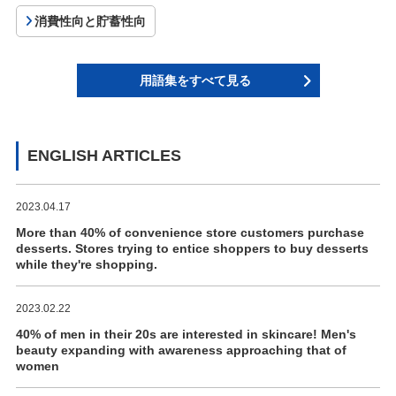
消費性向と貯蓄性向
用語集をすべて見る
ENGLISH ARTICLES
2023.04.17
More than 40% of convenience store customers purchase
desserts. Stores trying to entice shoppers to buy desserts
while they're shopping.
2023.02.22
40% of men in their 20s are interested in skincare! Men's
beauty expanding with awareness approaching that of
women