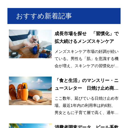
おすすめ新着記事
成長市場を探せ 「習慣化」で
拡大続けるメンズスキンケア
メンズスキンケア市場の好調が続い
ている。男性も「肌」を意識する機
会が増え、スキンケアの習慣化が始
まっているとみられる。
「食と生活」のマンスリー・ニ
ュースレター 日焼け止め商品
の利用率が3割増！ 日常的かつ
ここ数年、延びている日焼け止め市
早期化・長期化する日焼け止め
場。最近1年内の利用率は約6割、
市場
男女ともに子育て層で高く、通年利
用と使用範囲の拡大が市場拡大のひ
とつの要因となっている。
消費者調査データ ビール系飲