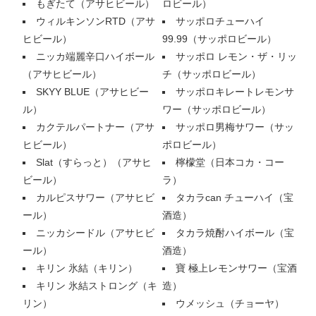
もぎたて（アサヒビール）
ロビール）
ウィルキンソンRTD（アサ
サッポロチューハイ
ヒビール）
99.99（サッポロビール）
ニッカ端麗辛口ハイボール
サッポロ レモン・ザ・リッ
（アサヒビール）
チ（サッポロビール）
SKYY BLUE（アサヒビー
サッポロキレートレモンサ
ル）
ワー（サッポロビール）
カクテルパートナー（アサ
サッポロ男梅サワー（サッ
ヒビール）
ポロビール）
Slat（すらっと）（アサヒ
檸檬堂（日本コカ・コー
ビール）
ラ）
カルピスサワー（アサヒビ
タカラcan チューハイ（宝
ール）
酒造）
ニッカシードル（アサヒビ
タカラ焼酎ハイボール（宝
ール）
酒造）
キリン 氷結（キリン）
寶 極上レモンサワー（宝酒
キリン 氷結ストロング（キ
造）
リン）
ウメッシュ（チョーヤ）