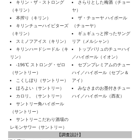
キリン・ザ・ストロング
さらりとした梅酒（チョー
（キリン）
ヤ）
本搾り（キリン）
ザ・チョーヤ ハイボール
キリンチューハイビターズ
（チョーヤ）
（キリン）
ギュギュっと搾ったサング
スミノフアイス（キリン）
リア（メルシャン）
キリンハードシードル（キ
トップバリュのチューハイ
リン）
／ハイボール（イオン）
-196℃ ストロング・ゼロ
セブンプレミアムのチュー
（サントリー）
ハイ／ハイボール（セブン＆
こくしぼり（サントリー）
アイ）
ほろよい（サントリー）
みなさまのお墨付きチュー
カロリ。（サントリー）
ハイ／ハイボール（西友）
サントリー角ハイボール
（サントリー）
サントリーこだわり酒場の
レモンサワー（サントリー）
【調査設計】