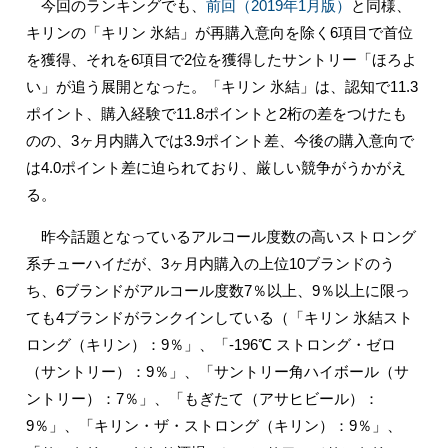
今回のランキングでも、
前回（2019年1月版）
と同様、
キリンの「キリン 氷結」が再購入意向を除く6項目で首位
を獲得、それを6項目で2位を獲得したサントリー「ほろよ
い」が追う展開となった。「キリン 氷結」は、認知で11.3
ポイント、購入経験で11.8ポイントと2桁の差をつけたも
のの、3ヶ月内購入では3.9ポイント差、今後の購入意向で
は4.0ポイント差に迫られており、厳しい競争がうかがえ
る。
昨今話題となっているアルコール度数の高いストロング
系チューハイだが、3ヶ月内購入の上位10ブランドのう
ち、6ブランドがアルコール度数7％以上、9％以上に限っ
ても4ブランドがランクインしている（「キリン 氷結スト
ロング（キリン）：9％」、「-196℃ ストロング・ゼロ
（サントリー）：9％」、「サントリー角ハイボール（サ
ントリー）：7％」、「もぎたて（アサヒビール）：
9％」、「キリン・ザ・ストロング（キリン）：9％」、