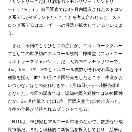
「サントリーこだわり酒場のレモンサワー（サントリ
ー）：7％」）。前回調査では3ヶ月内購入されたストロン
グ系RTDが4ブランドだったことを考え合わせると、スト
ロング系RTDはユーザーへの浸透が拡大しているといえよ
う。
また、今回のもうひとつの注目が、コカ・コーラグルー
プとしての世界初のアルコール飲料「檸檬堂（コカ・コー
ラボトラーズジャパン）」だ。人気の生レモンサワーで、
3％、5％、7％、9％とアルコール度数がそれぞれ異なる4
種類を揃え、昨年10月に全国発売をしたところ、生産がお
いつかないほどの売れ行きで、1月16日から一時販売休止
となった。今回の調査では、認知や購入経験では20位圏外
だが、3ヶ月内購入では11位、再購入意向は3位に入った。
今後の伸長が期待されるブランドである。
RTDは、伸び悩むアルコール市場のなかで、数少ない成
長市場だ。各社も積極的に新製品を投入しており、競争は