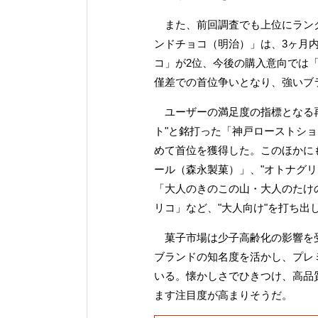
また、前回調査でも上位にランク
ンドチョコ（明治）」は、3ヶ月
コ」が2位、今後の購入意向では
僅差での首位争いとなり、強いブ
ユーザーの満足度の指標となる再
ト"と銘打った「神戸ローストシ
めて首位を獲得した。このほかに
ール（森永製菓）」、"オトナグ
「大人のきのこの山・大人のたけ
リコ」など、"大人向け"を打ち出
菓子市場は少子高齢化の影響を受
ブランドの知名度を活かし、プレ
いる。懐かしさでひきつけ、高品
ます注目度が高まりそうだ。