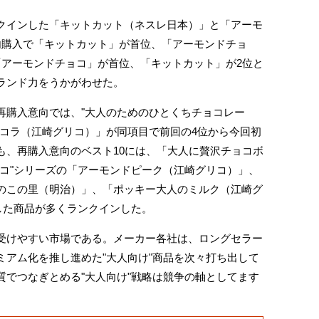
インした「キットカット（ネスレ日本）」と「アーモ
内購入で「キットカット」が首位、「アーモンドチョ
「アーモンドチョコ」が首位、「キットカット」が2位と
ランド力をうかがわせた。
購入意向では、"大人のためのひとくちチョコレー
ョコラ（江崎グリコ）」が同項目で前回の4位から今回初
も、再購入意向のベスト10には、「大人に贅沢チョコボ
リコ"シリーズの「アーモンドピーク（江崎グリコ）」、
のこの里（明治）」、「ポッキー大人のミルク（江崎グ
した商品が多くランクインした。
けやすい市場である。メーカー各社は、ロングセラー
ミアム化を推し進めた"大人向け"商品を次々打ち出して
質でつなぎとめる"大人向け"戦略は競争の軸としてます