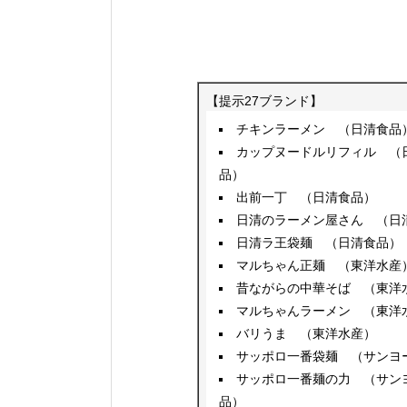
【提示27ブランド】
チキンラーメン （日清食品
カップヌードルリフィル （
品）
出前一丁 （日清食品）
日清のラーメン屋さん （日
日清ラ王袋麺 （日清食品）
マルちゃん正麺 （東洋水産
昔ながらの中華そば （東洋
マルちゃんラーメン （東洋
バリうま （東洋水産）
サッポロ一番袋麺 （サンヨ
サッポロ一番麺の力 （サン
品）