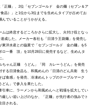
「正麺」、2位「セブンゴールド 金の麺（セブン＆ア
清食品）」と1位から3位までを生めんタイプが占めてお
掴んでいることがうかがえる。
ムは終息するどころかさらに拡大し、火付け役となっ
食を達成した。メーカー各社も「日清ラ王袋麺」を発売し
が東洋水産との協業で「セブンゴールド 金の麺」を5
ロ一番 頂」を10月28日に発売するなど、生めんタ
た。
ルちゃん正麺 うどん」「同 カレーうどん」を発売
対する日清食品も、和風めんの「日清のどん兵衛 生う
そば食感」を発売、冷凍めんトップのテーブルマーク
うどん」で参入を果たした。
引車に、ラーメンから和風めんへと戦場を拡大してい
の厳しい追い上げのなか、「正麺」が先行者の強みでト
注目される。