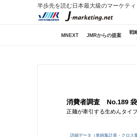
半歩先を読む日本最大級のマーケティ
戦
MNEXT
JMRからの提案
消費者調査 No.189 
正麺が牽引する生めんタイ
詳細データ（単純集計表・クロス集