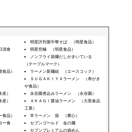
）
明星評判屋中華そば （明星食品）
日清食
明星究極 （明星食品）
ノンフライ袋麺だしがきいている
（テーブルマーク）
清食品）
ラーメン新麺組 （エースコック）
ＳＵＧＡＫＩＹＡラーメン （寿がき
）
や食品）
水産）
永谷園煮込みラーメン （永谷園）
水産）
ＡＫＡＧＩ醤油ラーメン （大黒食品
工業）
ー食品）
辛ラーメン 袋 （農心）
ヨー食
セブンゴールド 金の麺
セブンプレミアムの袋めん