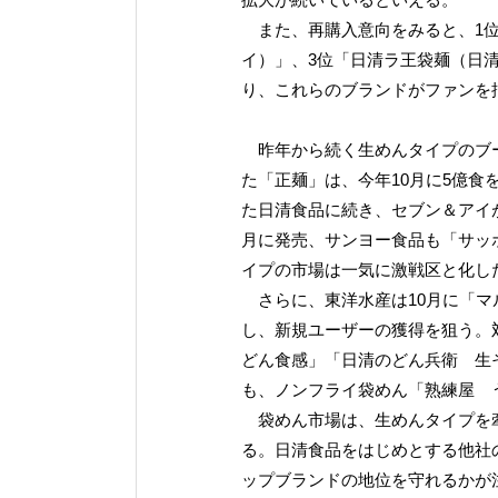
また、再購入意向をみると、1位
イ）」、3位「日清ラ王袋麺（日
り、これらのブランドがファンを
昨年から続く生めんタイプのブー
た「正麺」は、今年10月に5億
た日清食品に続き、セブン＆アイ
月に発売、サンヨー食品も「サッポ
イプの市場は一気に激戦区と化し
さらに、東洋水産は10月に「マ
し、新規ユーザーの獲得を狙う。
どん食感」「日清のどん兵衛 生
も、ノンフライ袋めん「熟練屋 
袋めん市場は、生めんタイプを牽
る。日清食品をはじめとする他社
ップブランドの地位を守れるかが