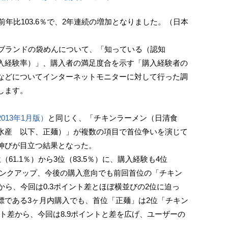
前年比103.6％で、2年連続の増加となりました。（日本
ブランドの袋めんについて、「知っている（認知
入経験率）」、購入者の満足度合を示す「購入経験者の
などについてインターネットモニターに対して行った調
します。
013年1月版）
と同じく、「チキンラーメン（日清食
水産 以下、正麺）」が複数の項目で首位争いを演じて
伸びが目立つ結果となった。
1.1％）から3位（83.5％）に、購入経験も4位
）にランクアップ、今後の購入意向でも前回首位の「チキン
から、今回は0.3ポイント差とほぼ横並びの2位に迫っ
標である3ヶ月内購入でも、首位「正麺」は2位「チキン
ント差から、今回は8.9ポイントと差を広げ、ユーザーの