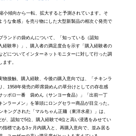
、縮小傾向から一転、拡大すると予測されています。そ
ような食感」を売り物にした大型新製品の相次ぐ発売で
ブランドの袋めんについて、「知っている（認知
入経験率）」、購入者の満足度合を示す「購入経験者の
などについてインターネットモニターに対して行った調
します。
物接触、購入経験、今後の購入意向では、「チキンラ
、1958年発売の即席袋めんの草分けとしての存在感
サッポロ一番 袋めん（サンヨー食品）」「出前一丁
キンラーメン」を筆頭にロングセラー商品が目立った。
ランキングされた「マルちゃん正麺（東洋水産）」は、
りだが、認知で5位、購入経験で4位と高い浸透をみせてい
の指標である3ヶ月内購入と、再購入意向で、並み居る
得。ユーザーの高い満足度がヒットを支えている。