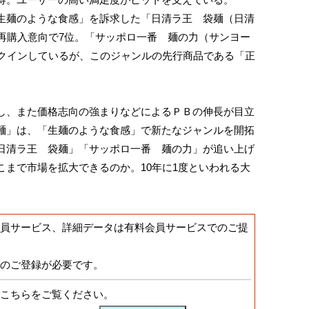
麺のような食感」を訴求した「日清ラ王 袋麺（日清
、再購入意向で7位。「サッポロ一番 麺の力（サンヨー
ンクインしているが、このジャンルの先行商品である「正
、また価格志向の強まりなどによるＰＢの伸長が目立
麺」は、「生麺のような食感」で新たなジャンルを開拓
日清ラ王 袋麺」「サッポロ一番 麺の力」が追い上げ
こまで市場を拡大できるのか。10年に1度といわれる大
。
員サービス、詳細データは有料会員サービスでのご提
のご登録が必要です。
こちらをご覧ください。