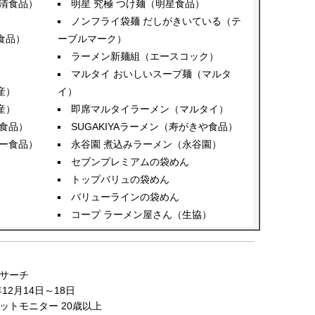
清食品）
明星 究極 つけ麺（明星食品）
ノンフライ袋麺 だしがきいている（テ
食品）
ーブルマーク）
ラーメン新麺組（エースコック）
マルタイ おいしいスープ麺（マルタ
産）
イ）
産）
即席マルタイラーメン（マルタイ）
食品）
SUGAKIYAラーメン（寿がきや食品）
ー食品）
永谷園 煮込みラーメン（永谷園）
セブンプレミアムの袋めん
トップバリュの袋めん
バリューラインの袋めん
コープ ラーメン屋さん（生協）
サーチ
12月14日～18日
ットモニター 20歳以上